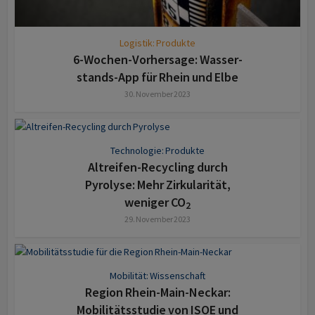
Logistik: Produkte
6-Wochen-Vorher­sage: Wasser­
stands-App für Rhein und Elbe
30. November 2023
Technologie: Produkte
Altreifen-Recycling durch
Pyrolyse: Mehr Zirkularität,
weniger CO
2
29. November 2023
Mobilität: Wissenschaft
Region Rhein-Main-Neckar:
Mobili­täts­studie von ISOE und