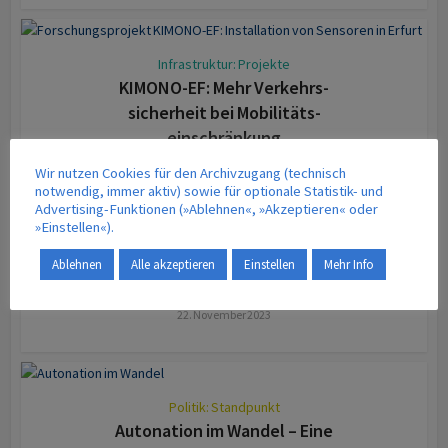
Infrastruktur: Projekte
KIMONO-EF: Mehr Verkehrs­
sicherheit bei Mobilitäts­
einschränkung
23. November 2023
Wir nutzen Cookies für den Archivzugang (technisch
notwendig, immer aktiv) sowie für optionale Statistik- und
Advertising-Funktionen (»Ablehnen«, »Akzeptieren« oder
»Einstellen«).
Politik: Standpunkt
Magnetschwebebahn in Berlin: zu
Ablehnen
Alle akzeptieren
Einstellen
Mehr Info
teuer und nicht energieeffizient
22. November 2023
Politik: Standpunkt
Autonation im Wandel – Eine