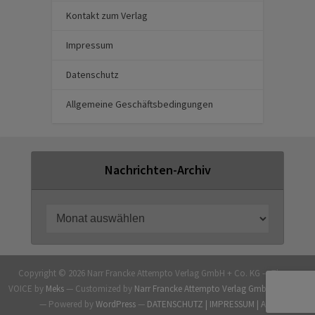
Kontakt zum Verlag
Impressum
Datenschutz
Allgemeine Geschäftsbedingungen
Nachrichten-Archiv
Copyright © 2026 Narr Francke Attempto Verlag GmbH + Co. KG — Theme
VOICE by
Meks
— Customized by
Narr Francke Attempto Verlag GmbH + Co. KG
— Powered by
WordPress
—
DATENSCHUTZ |
IMPRESSUM |
AGB