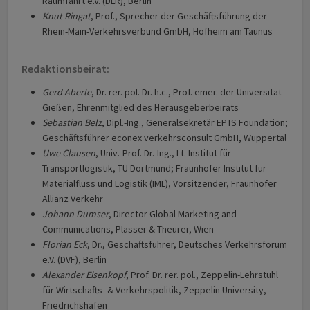
Raumfahrt e.V. (DLR), Berlin
Knut Ringat
, Prof., Sprecher der Geschäftsführung der
Rhein-Main-Verkehrsverbund GmbH, Hofheim am Taunus
Redaktionsbeirat:
Gerd Aberle
, Dr. rer. pol. Dr. h.c., Prof. emer. der Universität
Gießen, Ehrenmitglied des Herausgeberbeirats
Sebastian Belz
, Dipl.-Ing., Generalsekretär EPTS Foundation;
Geschäftsführer econex verkehrsconsult GmbH, Wuppertal
Uwe Clausen
, Univ.-Prof. Dr.-Ing., Lt. Institut für
Transportlogistik, TU Dortmund; Fraunhofer Institut für
Materialfluss und Logistik (IML), Vorsitzender, Fraunhofer
Allianz Verkehr
Johann Dumser
, Director Global Marketing and
Communications, Plasser & Theurer, Wien
Florian Eck
, Dr., Geschäftsführer, Deutsches Verkehrsforum
e.V. (DVF), Berlin
Alexander Eisenkopf
, Prof. Dr. rer. pol., Zeppelin-Lehrstuhl
für Wirtschafts- & Verkehrspolitik, Zeppelin University,
Friedrichshafen