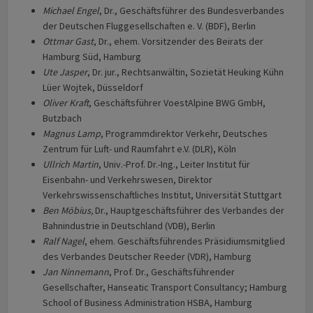
Michael Engel
, Dr., Geschäftsführer des Bundesverbandes
der Deutschen Fluggesellschaften e. V. (BDF), Berlin
Ottmar Gast
, Dr., ehem. Vorsitzender des Beirats der
Hamburg Süd, Hamburg
Ute Jasper
, Dr. jur., Rechtsanwältin, Sozietät Heuking Kühn
Lüer Wojtek, Düsseldorf
Oliver Kraft
, Geschäftsführer VoestAlpine BWG GmbH,
Butzbach
Magnus Lamp
, Programmdirektor Verkehr, Deutsches
Zentrum für Luft- und Raumfahrt e.V. (DLR), Köln
Ullrich Martin
, Univ.-Prof. Dr.-Ing., Leiter Institut für
Eisenbahn- und Verkehrswesen, Direktor
Verkehrswissenschaftliches Institut, Universität Stuttgart
Ben Möbius,
Dr., Hauptgeschäftsführer des Verbandes der
Bahnindustrie in Deutschland (VDB), Berlin
Ralf Nagel
, ehem. Geschäftsführendes Präsidiumsmitglied
des Verbandes Deutscher Reeder (VDR), Hamburg
Jan Ninnemann
, Prof. Dr., Geschäftsführender
Gesellschafter, Hanseatic Transport Consultancy; Hamburg
School of Business Administration HSBA, Hamburg