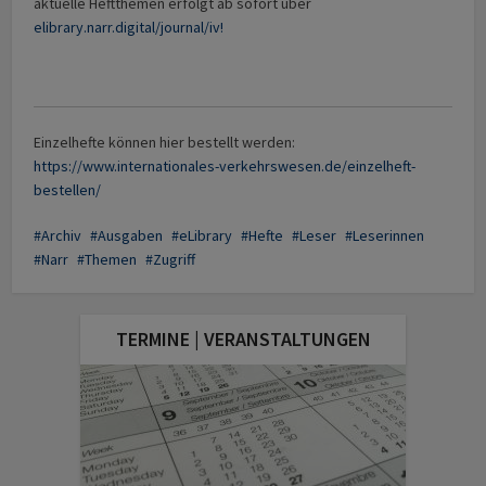
aktuelle Heftthemen erfolgt ab sofort über
elibrary.narr.digital/journal/iv!
Einzelhefte können hier bestellt werden:
https://www.internationales-verkehrswesen.de/einzelheft-
bestellen/
Archiv
Ausgaben
eLibrary
Hefte
Leser
Leserinnen
Narr
Themen
Zugriff
TERMINE | VERANSTALTUNGEN