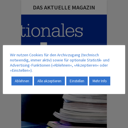
DAS AKTUELLE MAGAZIN
Wir nutzen Cookies für den Archivzugang (technisch
notwendig, immer aktiv) sowie für optionale Statistik- und
Advertising-Funktionen (»Ablehnen«, »Akzeptieren« oder
»Einstellen«).
Ablehnen
Alle akzeptieren
Einstellen
Mehr Info
ÜBERSICHT – MAGAZINBEITRÄGE