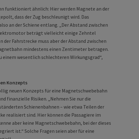
 funktioniert ähnlich: Hier werden Magnete an der
epolt, dass der Zug beschleunigt wird. Das
also an der Schiene entlang. „Der Abstand zwischen
ektromotor beträgt vielleicht einige Zehntel
n der Fahrstrecke muss aber der Abstand zwischen
Magnetbahn mindestens einen Zentimeter betragen.
zu einem wesentlich schlechteren Wirkungsgrad“,
euen Konzepts
völlig neuen Konzepts für eine Magnetschwebebahn
und finanzielle Risiken. „Nehmen Sie nur die
eständerten Schienenbahnen – wie etwa Teilen der
ke realisiert sind. Hier können die Passagiere im
h kenne aber keine Magnetschwebebahn, bei der dieses
iert ist.“ Solche Fragen seien aber für eine