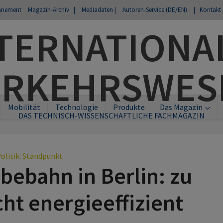
nnement
Magazin-Archiv |
Mediadaten |
Autoren-Service (DE/EN)
| Kontakt
Mobilität
Technologie
Produkte
Das Magazin
DAS TECHNISCH-WISSENSCHAFTLICHE FACHMAGAZIN
olitik: Standpunkt
ebahn in Berlin: zu
cht energieeffizient