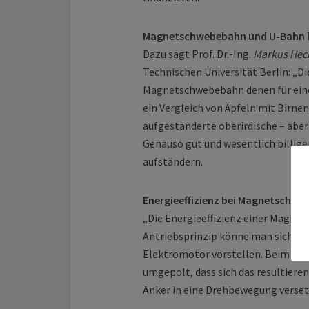
Magnetschwebebahn und U-Bahn la
Dazu sagt Prof. Dr.-Ing.
Markus Hec
Technischen Universität Berlin: „D
Magnetschwebebahn denen für eine
ein Vergleich von Äpfeln mit Birnen.
aufgeständerte oberirdische – abe
Genauso gut und wesentlich billig
aufständern.
Energieeffizienz bei Magnetschweb
„Die Energieeffizienz einer Magnet
Antriebsprinzip könne man sich al
Elektromotor vorstellen. Beim Dre
umgepolt, dass sich das resultiere
Anker in eine Drehbewegung verset