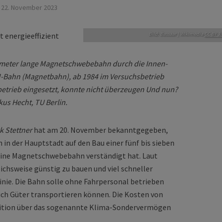
22. November 2023
M-Bahn April 1990 in Berlin nahe Kemperplat
Bild: Bassaar | Wikimedia
CC BY 3.
ilometer lange Magnetschwebebahn durch die Innen­
 M-Bahn (Magnetbahn), ab 1984 im Versuchs­betrieb
­betrieb eingesetzt, konnte nicht überzeugen Und nun?
kus Hecht, TU Berlin.
k Stettner
hat am 20. November bekannt­­gegeben,
n in der Hauptstadt auf den Bau einer fünf bis sieben
eine Magnetschwebebahn verständigt hat. Laut
ichsweise günstig zu bauen und viel schneller
Linie. Die Bahn solle ohne Fahrpersonal betrieben
ch Güter transportieren können. Die Kosten von
oalition über das sogenannte Klima-Sondervermögen