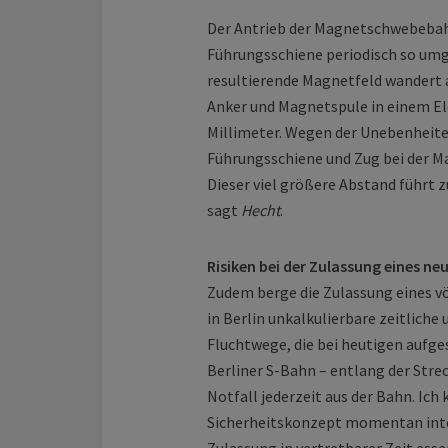
Der Antrieb der Magnetschwebebahn
Führungs­schiene periodisch so umg
resultierende Magnetfeld wandert 
Anker und Magnetspule in einem El
Millimeter. Wegen der Unebenheite
Führungs­schiene und Zug bei der 
Dieser viel größere Abstand führt 
sagt
Hecht
.
Risiken bei der Zulassung eines n
Zudem berge die Zulassung eines 
in Berlin unkalkulierbare zeitliche 
Fluchtwege, die bei heutigen aufg
Berliner S-Bahn – entlang der Strec
Notfall jederzeit aus der Bahn. Ic
Sicherheitskonzept momentan integr