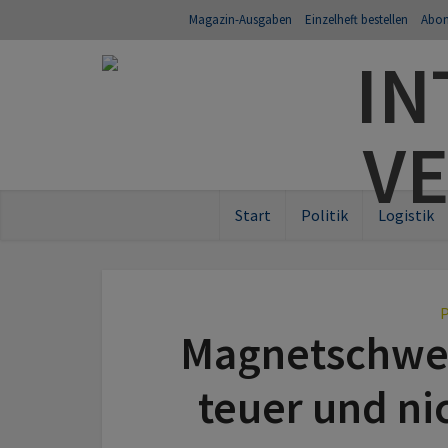
Magazin-Ausgaben
Einzelheft bestellen
Abo
Start
Politik
Logistik
P
Magnetschweb
teuer und ni