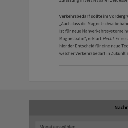
Zulassung in vertretbarer Zeit essen
Verkehrsbedarf sollte im Vordergr
„Auch dass die Magnetschwebebahn 
ist für neue Nahverkehrssysteme h
Magnetbahn“, erklärt
Hecht
. Er re
hier der Entscheid für eine neue Te
welcher Verkehrsbedarf in Zukunft a
Nachr