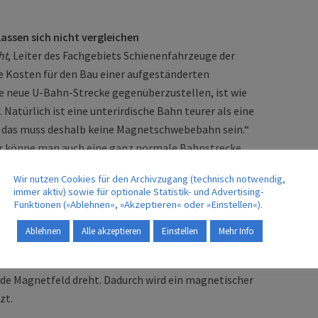
ssen sich nicht vergleichen
ht
, Leiter des Fachgebiets Schienen­fahr­zeuge der
ie Kosten für den Bau einer aufgeständerten
 neue U-Bahn-Strecke gegenüberzustellen, ist wie
 Natürlich ist eine unterirdische Bahn teurer als eine
r das muss deshalb keine Magnetschwebebahn sein.“
er könne man auch eine ganz normale Bahnstrecke
Wir nutzen Cookies für den Archivzugang (technisch notwendig,
immer aktiv) sowie für optionale Statistik- und Advertising-
Funktionen (»Ablehnen«, »Akzeptieren« oder »Einstellen«).
ebahn ist schlecht
schwebebahn ist sehr schlecht“, sagt
Hecht
. Deren
Ablehnen
Alle akzeptieren
Einstellen
Mehr Info
s langgestreckten, ausgeklappten Drehstrom-
h­strom­motor werden Magnetfelder periodisch so
nde Magnetfeld dreht. Dadurch wird ein magnetischer
zt.