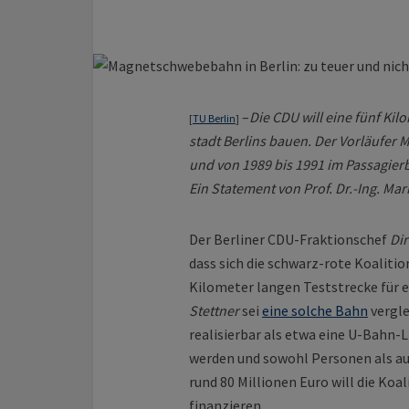
–
Die CDU will eine fünf K
[
TU Berlin
]
stadt Berlins bauen. Der Vorläufer
und von 1989 bis 1991 im Passagier
Ein Statement von Prof. Dr.-Ing. Mar
Der Berliner CDU-Fraktionschef
Dir
dass sich die schwarz-rote Koalitio
Kilometer langen Teststrecke für 
Stettner
sei
eine solche Bahn
vergle
realisierbar als etwa eine U-Bahn-
werden und sowohl Personen als au
rund 80 Millionen Euro will die K
finanzieren.