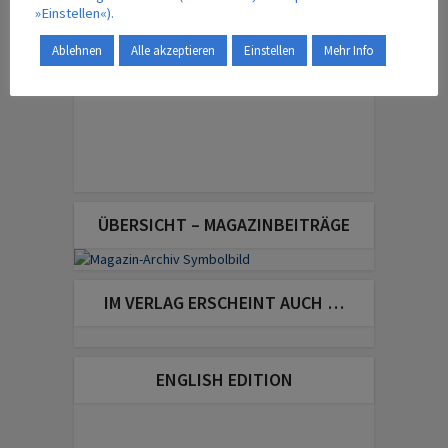
»Einstellen«).
Ablehnen
Alle akzeptieren
Einstellen
Mehr Info
ÜBERSICHT – MAGAZINBEITRÄGE
IM VERLAG ERSCHEINT AUCH …
ENGLISH EDITION