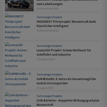
nale Ladelösungen
24. November 2023
Technologie: Projekte
IMAGINEXT-Pilotprojekt: Bessere Luft dank
Künstlicher Intelligenz
16. November 2023
Technologie: Projekte
Leuna100-Projekt: Grünes Metha­nol für
Schiff­fahrt und Industrie
18. August 2023
Technologie: Projekte
GaN4EmoBiL: E-Autos als massen­taugliche
mobile Stromspeicher
3. August 2023
Technologie: Projekte
Zink-Batterie – doppelter Wirkungs­grad plus
Wasserstoff