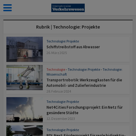
Rubrik | Technologie: Projekte
Technologie: Projekte
Schiffstreibstoff aus Abwasser
26. März 2025
Technologie
•
Technologie: Projekte
•
Technologie:
Wissenschaft
Transportrobotik: Werkzeugkasten für die
Automobil- und Zulieferindustrie
28. Februar 2024
Technologie: Projekte
Net4Cities Forschungs­projekt: Ein Netz für
gesün­dere Städte
12. Dezember 2023
Technologie: Projekte
BDL Next: Förderprojekt für reale bi­direk­tio­