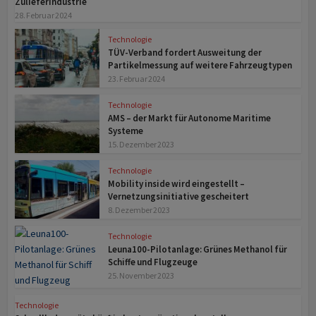
Zulieferindustrie
28. Februar 2024
Technologie
TÜV-Verband fordert Ausweitung der
Partikelmessung auf weitere Fahrzeugtypen
23. Februar 2024
Technologie
AMS – der Markt für Auto­nome Maritime
Systeme
15. Dezember 2023
Technologie
Mobility inside wird eingestellt –
Vernetzungsinitiative gescheitert
8. Dezember 2023
Technologie
Leuna100-Pilotanlage: Grünes Methanol für
Schiffe und Flugzeuge
25. November 2023
Technologie