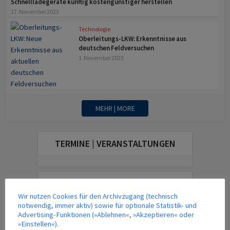
Schnellladegeräte künftig kosten­günstiger herstellen
17. November 2023
Technologie
Oberleitungs-LKW: Erkenntnisse aus
deutschen Feldversuchen
1. November 2023
MEHR | MORE
TERMINE | VERANSTALTUNGEN
DAS AKTUELLE MAGAZIN
Wir nutzen Cookies für den Archivzugang (technisch
notwendig, immer aktiv) sowie für optionale Statistik- und
Advertising-Funktionen (»Ablehnen«, »Akzeptieren« oder
»Einstellen«).