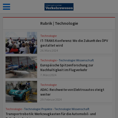
Rubrik | Technologie
Technologie
IT-TRANS Konferenz: Wo die Zukunft des ÖPV
gestaltet wird
26. März 2024
Technologie
•
Technologie: Wissenschaft
Europäische Spitzenforschung zur
Nachhaltigkeit im Flugverkehr
7. März 2024
Technologie
ADAC: Reichweite von Elektroautos steigt
weiter
29. Februar 2024
Technologie
•
Technologie: Projekte
•
Technologie: Wissenschaft
Transportrobotik: Werkzeugkasten für die Automobil- und