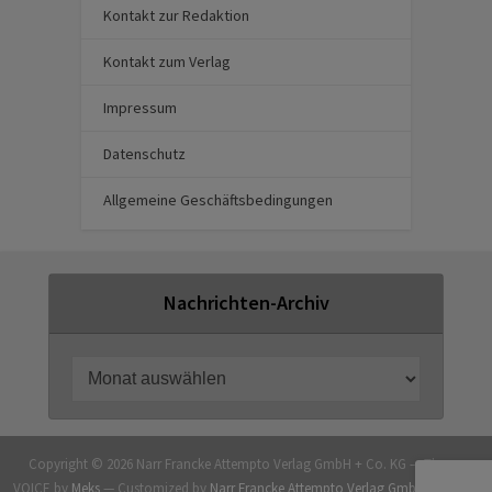
Kontakt zur Redaktion
Kontakt zum Verlag
Impressum
Datenschutz
Allgemeine Geschäftsbedingungen
Nachrichten-Archiv
Copyright © 2026 Narr Francke Attempto Verlag GmbH + Co. KG — Theme
VOICE by
Meks
— Customized by
Narr Francke Attempto Verlag GmbH + Co. KG