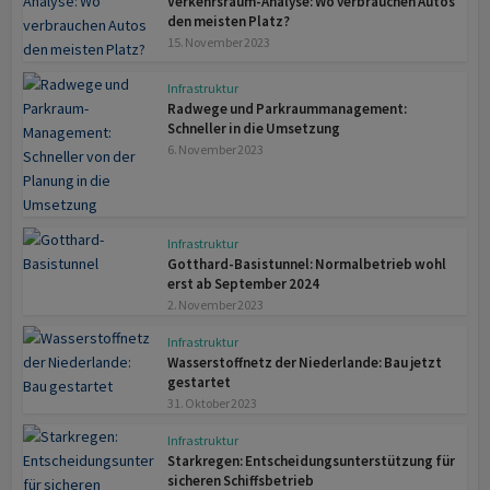
Verkehrsraum-Analyse: Wo ver­brauchen Autos
den meisten Platz?
15. November 2023
Infrastruktur
Radwege und Park­raum­manage­ment:
Schneller in die Umsetzung
6. November 2023
Infrastruktur
Gotthard-Basistunnel: Normal­betrieb wohl
erst ab September 2024
2. November 2023
Infrastruktur
Wasserstoffnetz der Niederlande: Bau jetzt
gestartet
31. Oktober 2023
Infrastruktur
Starkregen: Entscheidungs­unter­stützung für
sicheren Schiffs­betrieb