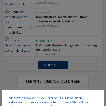
26. September 2023
Infrastruktur
Kommunen: Verkehrswende mit Inves­
titionen in die Infrastruktur
13. September 2023
Infrastruktur
HaFoLa – Hafenforschungslabor in Duisburg
geht an den Start
5. September 2023
MEHR | MORE
TERMINE | VERANSTALTUNGEN
Wir nutzen Cookies für den Archivzugang (technisch
DAS AKTUELLE MAGAZIN
notwendig, immer aktiv) sowie für optionale Statistik- und