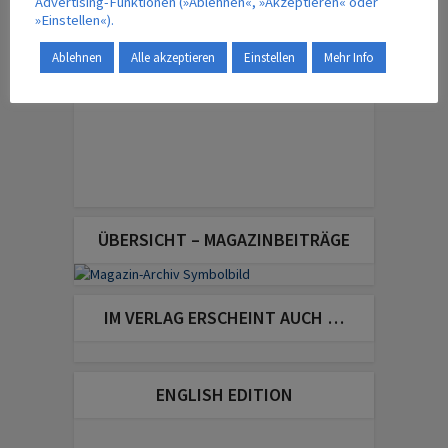
Advertising-Funktionen (»Ablehnen«, »Akzeptieren« oder
»Einstellen«).
Ablehnen
Alle akzeptieren
Einstellen
Mehr Info
ÜBERSICHT – MAGAZINBEITRÄGE
IM VERLAG ERSCHEINT AUCH …
ENGLISH EDITION