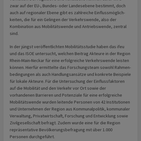
zwar auf der EU-, Bundes- oder Landes­ebene bestimmt, doch
auch auf regionaler Ebene gibt es zahlreiche Einfluss­möglich­
keiten, die für ein Gelingen der Verkehrs­wende, also der
Kombination aus Mobilitäts­wende und Antriebs­wende, zentral
sind.
In der jüngst veröffentlichten Mobilitäts­studie haben das ifeu
und das ISOE untersucht, welchen Beitrag Akteure in der Region
Rhein-Main-Neckar für eine erfolgreiche Verkehrs­wende leisten
können. Hierfür ermittelte das Forschungs­team sowohl Rahmen­
bedingungen als auch Hand­lungs­ansätze und konkrete Beispiele
für lokale Akteure. Für die Untersuchung der Einfluss­faktoren
auf die Mobilität und den Verkehr vor Ort sowie der
vorhandenen Barrieren und Potenziale für eine erfolg­reiche
Mobili­täts­wende wurden leitende Personen von 42 Insti­tutio­nen
und Unternehmen der Region aus Kommunal­politik, kommunaler
Verwaltung, Privat­wirtschaft, Forschung und Entwicklung sowie
Zivil­gesellschaft befragt. Zudem wurde eine für die Region
repräsentative Bevöl­kerungs­befragung mit über 1.000
Personen durchgeführt.