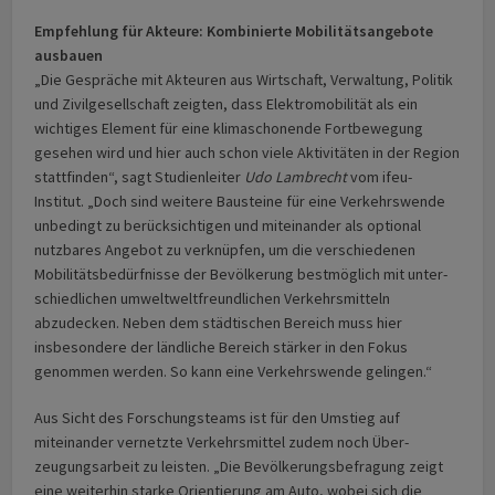
Empfehlung für Akteure: Kombinierte Mobilitätsangebote
ausbauen
„Die Gespräche mit Akteuren aus Wirtschaft, Verwaltung, Politik
und Zivil­gesell­schaft zeigten, dass Elektro­mobili­tät als ein
wichtiges Element für eine klima­schonende Fort­bewegung
gesehen wird und hier auch schon viele Aktivitäten in der Region
stattfinden“, sagt Studienleiter
Udo Lambrecht
vom ifeu-
Institut. „Doch sind weitere Bausteine für eine Verkehrswende
unbedingt zu berücksichtigen und miteinander als optional
nutzbares Angebot zu verknüpfen, um die verschie­denen
Mobili­täts­bedürf­nisse der Bevölkerung bestmöglich mit unter­
schied­lichen umweltwelt­freund­lichen Verkehrs­mitteln
abzudecken. Neben dem städtischen Bereich muss hier
insbesondere der ländliche Bereich stärker in den Fokus
genommen werden. So kann eine Verkehrs­wende gelingen.“
Aus Sicht des Forschungsteams ist für den Umstieg auf
miteinander vernetzte Verkehrs­mittel zudem noch Über­
zeugungs­arbeit zu leisten. „Die Bevöl­kerungs­be­fragung zeigt
eine weiterhin starke Orientierung am Auto, wobei sich die