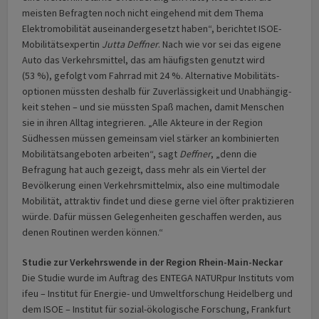
meisten Befragten noch nicht eingehend mit dem Thema
Elektro­mobili­tät aus­einan­der­gesetzt haben“, berichtet ISOE-
Mobili­täts­expertin
Jutta Deffner
. Nach wie vor sei das eigene
Auto das Verkehrs­mittel, das am häufigsten genutzt wird
(53 %), gefolgt vom Fahrrad mit 24 %. Alternative Mobilitäts­
optionen müssten deshalb für Zuverlässigkeit und Unabhängig­
keit stehen – und sie müssten Spaß machen, damit Menschen
sie in ihren Alltag integrieren. „Alle Akteure in der Region
Südhessen müssen gemeinsam viel stärker an kombinierten
Mobilitäts­­ange­boten arbeiten“, sagt
Deffner
, „denn die
Befragung hat auch gezeigt, dass mehr als ein Viertel der
Bevölkerung einen Verkehrs­mittel­mix, also eine multimodale
Mobilität, attraktiv findet und diese gerne viel öfter prakti­zieren
würde. Dafür müssen Gelegen­heiten geschaffen werden, aus
denen Routinen werden können.“
Studie zur Verkehrswende in der Region Rhein-Main-Neckar
Die Studie wurde im Auftrag des ENTEGA NATURpur Instituts vom
ifeu – Institut für Energie- und Umweltforschung Heidelberg und
dem ISOE – Institut für sozial-ökologische Forschung, Frankfurt