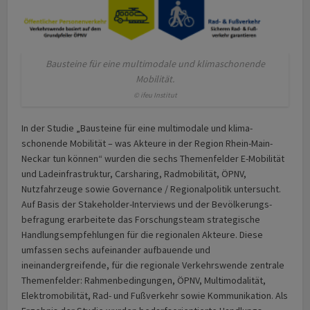
Bausteine für eine multimodale und klimaschonende
Mobilität.
© ifeu Institut
In der Studie „Bausteine für eine multimodale und klima­
schonende Mobilität – was Akteure in der Region Rhein-Main-
Neckar tun können“ wurden die sechs Themenfelder E-Mobilität
und Ladeinfrastruktur, Carsharing, Rad­mobi­lität, ÖPNV,
Nutzfahrzeuge sowie Governance / Regional­politik unter­sucht.
Auf Basis der Stakeholder-Inter­views und der Bevölkerungs­
befragung erarbeitete das Forschungs­team strategische
Handlungs­­empfehl­ungen für die regionalen Akteure. Diese
umfassen sechs aufeinander aufbauende und
ineinandergreifende, für die regionale Verkehrswende zentrale
Themenfelder: Rahmen­bedingungen, ÖPNV, Multimodalität,
Elektromobilität, Rad- und Fußverkehr sowie Kommunikation. Als