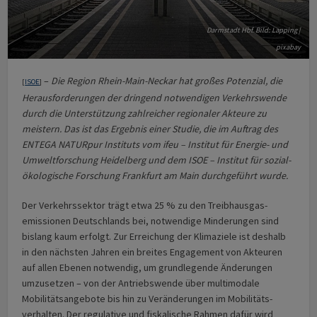
Darmstadt Hbf. Bild: Lapping |
pixabay
–
Die Region Rhein-Main-Neckar hat großes Potenzial, die
[
ISOE
]
Herausforderungen der dringend notwendigen Verkehrswende
durch die Unterstützung zahlreicher regionaler Akteure zu
meistern. Das ist das Ergebnis einer Studie, die im Auftrag des
ENTEGA NATURpur Instituts vom ifeu – Institut für Energie- und
Umweltforschung Heidelberg und dem ISOE – Institut für sozial-
ökologische Forschung Frankfurt am Main durchgeführt wurde.
Der Verkehrssektor trägt etwa 25 % zu den Treibhaus­gas­
emissionen Deutschlands bei, notwendige Minderungen sind
bislang kaum erfolgt. Zur Erreichung der Klimaziele ist deshalb
in den nächsten Jahren ein breites Engagement von Akteuren
auf allen Ebenen notwendig, um grundlegende Änderungen
umzusetzen – von der Antriebs­wende über multimodale
Mobilitäts­angebote bis hin zu Veränderungen im Mobilitäts­
verhalten. Der regulative und fiskalische Rahmen dafür wird