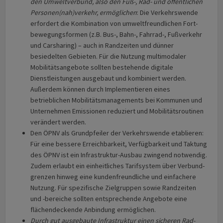
den Umweltverbund, also den Fuß-, Rad- und öffentlichen
Personen(nah)­verkehr, ermöglichen
: Die Verkehrs­wende
erfordert die Kombination von umwelt­freundlichen Fort­
bewegungs­formen (z.B. Bus-, Bahn-, Fahrrad-, Fußverkehr
und Carsharing) – auch in Randzeiten und dünner
besiedelten Gebieten. Für die Nutzung multimodaler
Mobilitätsangebote sollten bestehende digitale
Dienstleistungen ausgebaut und kombiniert werden.
Außerdem können durch Implementieren eines
betrieblichen Mobilitäts­manage­ments bei Kommunen und
Unternehmen Emissionen reduziert und Mobilitäts­routi­nen
verändert werden.
Den ÖPNV als Grundpfeiler der Verkehrswende etablieren:
Für eine bessere Erreichbarkeit, Verfügbarkeit und Taktung
des ÖPNV ist ein Infrastruktur-Ausbau zwingend notwendig.
Zudem erlaubt ein einheitliches Tarifsystem über Verbund­
grenzen hinweg eine kundenfreundliche und einfachere
Nutzung. Für spezifische Zielgruppen sowie Randzeiten
und -bereiche sollten entsprechende Angebote eine
flächendeckende Anbindung ermöglichen.
Durch gut ausgebaute Infrastruktur einen sicheren Rad-