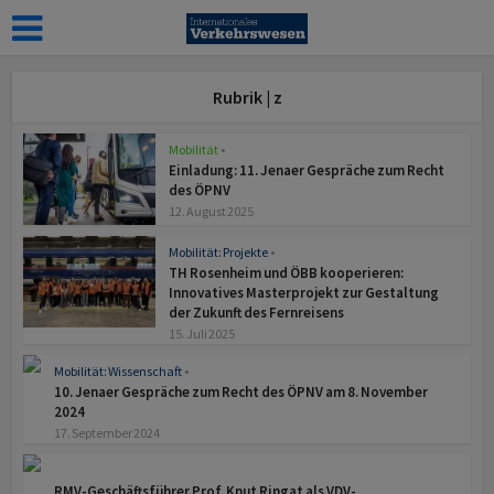
Rubrik | z
Mobilität
•
z
Einladung: 11. Jenaer Gespräche zum Recht
des ÖPNV
12. August 2025
Mobilität: Projekte
•
z
TH Rosenheim und ÖBB kooperieren:
Innovatives Masterprojekt zur Gestaltung
der Zukunft des Fernreisens
15. Juli 2025
Mobilität: Wissenschaft
•
z
10. Jenaer Gespräche zum Recht des ÖPNV am 8. November
2024
17. September 2024
z
RMV-Geschäftsführer Prof. Knut Ringat als VDV-