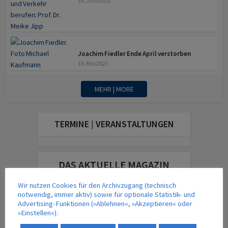
16. Juni 2023
z
Joachim Fiedler Ende April verstorben
15. Mai 2023
MEHR | MORE
TERMINE | VERANSTALTUNGEN
DAS AKTUELLE MAGAZIN
Wir nutzen Cookies für den Archivzugang (technisch
notwendig, immer aktiv) sowie für optionale Statistik- und
Advertising-Funktionen (»Ablehnen«, »Akzeptieren« oder
»Einstellen«).