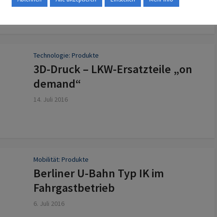
Technologie: Produkte
3D-Druck – LKW-Ersatzteile „on
demand“
14. Juli 2016
Mobilität: Produkte
Berliner U-Bahn Typ IK im
Fahrgastbetrieb
6. Juli 2016