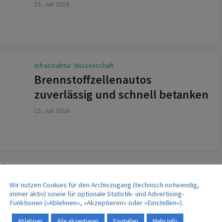
15. Juli 2016
Infrastruktur: Wissenschaft
Brennstoffzellenautos
zuverlässig und schnell betanken
15. Juli 2016
Logistik: Projekte
Nachhaltige Logistik in Asien: Die
Wir nutzen Cookies für den Archivzugang (technisch notwendig,
immer aktiv) sowie für optionale Statistik- und Advertising-
Zeit drängt
Funktionen (»Ablehnen«, »Akzeptieren« oder »Einstellen«).
14. Juli 2016
Ablehnen
Alle akzeptieren
Einstellen
Mehr Info