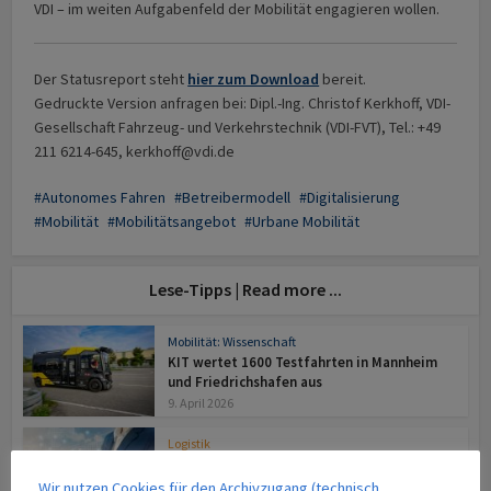
VDI – im weiten Aufgabenfeld der Mobilität engagieren wollen.
Der Statusreport steht
hier zum Download
bereit.
Gedruckte Version anfragen bei: Dipl.-Ing. Christof Kerkhoff, VDI-
Gesellschaft Fahrzeug- und Verkehrstechnik (VDI-FVT), Tel.: +49
211 6214-645, kerkhoff@vdi.de
Autonomes Fahren
Betreibermodell
Digitalisierung
Mobilität
Mobilitätsangebot
Urbane Mobilität
Lese-Tipps | Read more ...
Mobilität: Wissenschaft
KIT wertet 1600 Testfahrten in Mannheim
und Friedrichshafen aus
9. April 2026
Logistik
Last-minute Call for Papers: Ausgabe 4,
Schwerpunkt Logistik
Wir nutzen Cookies für den Archivzugang (technisch