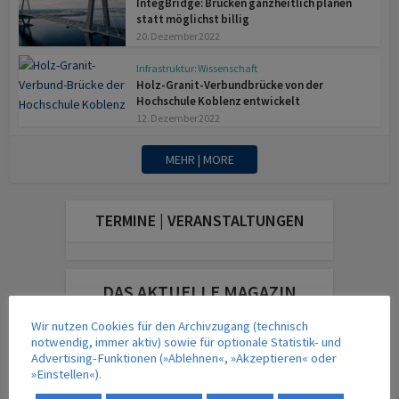
IntegBridge: Brücken ganzheitlich planen
statt möglichst billig
20. Dezember 2022
Infrastruktur: Wissenschaft
Holz-Granit-Verbundbrücke von der
Hochschule Koblenz entwickelt
12. Dezember 2022
MEHR | MORE
TERMINE | VERANSTALTUNGEN
DAS AKTUELLE MAGAZIN
Wir nutzen Cookies für den Archivzugang (technisch
notwendig, immer aktiv) sowie für optionale Statistik- und
Advertising-Funktionen (»Ablehnen«, »Akzeptieren« oder
»Einstellen«).