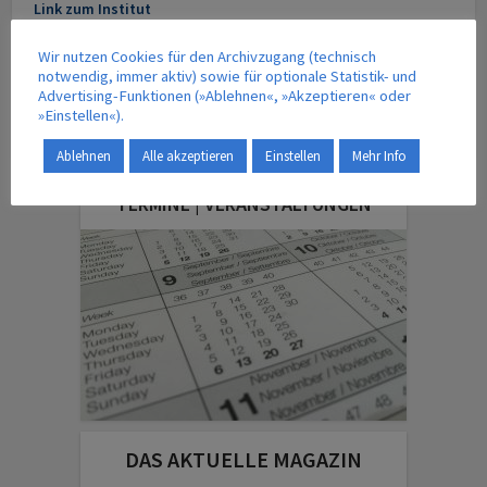
Link zum Institut
Wir nutzen Cookies für den Archivzugang (technisch
notwendig, immer aktiv) sowie für optionale Statistik- und
Advertising-Funktionen (»Ablehnen«, »Akzeptieren« oder
Energie
Maschinenbau
Ökologie
Transport
Umwelt
»Einstellen«).
Verkehr
Ablehnen
Alle akzeptieren
Einstellen
Mehr Info
TERMINE | VERANSTALTUNGEN
DAS AKTUELLE MAGAZIN