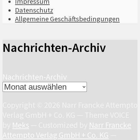
Impressum
Datenschutz
Allgemeine Geschäftsbedingungen
Nachrichten-Archiv
Nachrichten-Archiv
Copyright © 2026 Narr Francke Attempto
Verlag GmbH + Co. KG — Theme VOICE
by
Meks
— Customized by
Narr Francke
Attempto Verlag GmbH + Co. KG
—