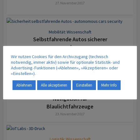
27. November 2017
Mobilität: Wissenschaft
Selbstfahrende Autos sicherer
machen
24. November 2017
Wir nutzen Cookies für den Archivzugang (technisch
notwendig, immer aktiv) sowie für optionale Statistik- und
Advertising-Funktionen (»Ablehnen«, »Akzeptieren« oder
»Einstellen«).
Mobilität: Produkte
Ablehnen
Alle akzeptieren
Einstellen
Mehr Info
Schneller zum Einsatzort:
Navigation für
Blaulichtfahrzeuge
23. November 2017
Logistik: Wissenschaft