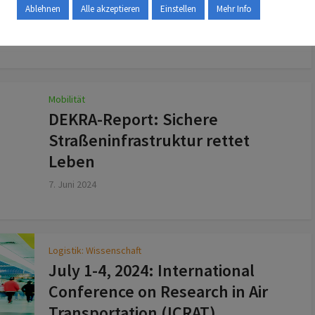
Ablehnen
Alle akzeptieren
Einstellen
Mehr Info
11. Juli 2024
Mobilität
DEKRA-Report: Sichere
Straßeninfrastruktur rettet
Leben
7. Juni 2024
Logistik: Wissenschaft
July 1-4, 2024: International
Conference on Research in Air
Transportation (ICRAT)