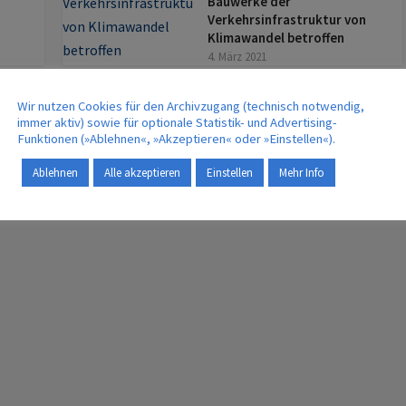
Bauwerke der
Verkehrsinfrastruktur von
Klimawandel betroffen
4. März 2021
Wir nutzen Cookies für den Archivzugang (technisch notwendig,
MEHR | MORE
immer aktiv) sowie für optionale Statistik- und Advertising-
Funktionen (»Ablehnen«, »Akzeptieren« oder »Einstellen«).
Ablehnen
Alle akzeptieren
Einstellen
Mehr Info