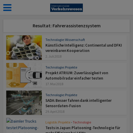
Resultat: Fahrerassistenzsystem
Technologie: Wissenschaft
Künstliche Intelligenz: Continental und DFKI
vereinbaren Kooperation
2. Juli 2018
Technologie: Projekte
Projekt ATRIUM: Zuverlässigkeit von
Automobilradar einfacher testen
17. Mai 2018
Technologie: Projekte
SADA: Besser fahren dank intelligenter
Sensordaten-Fusion
29. April 2018
Logistik: Projekte
•
Technologie
Tests in Japan: Platooning-Technologie für