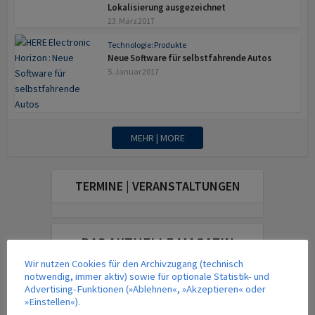
Lokalisierung ausgezeichnet
23. März 2017
Technologie: Produkte
Neue Software für selbstfahrende Autos
5. Januar 2017
MEHR | MORE
TERMINE | VERANSTALTUNGEN
DAS AKTUELLE MAGAZIN
Wir nutzen Cookies für den Archivzugang (technisch
notwendig, immer aktiv) sowie für optionale Statistik- und
Advertising-Funktionen (»Ablehnen«, »Akzeptieren« oder
»Einstellen«).