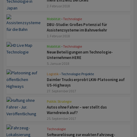
mehr Effizienz bei LKWs
2. Februar 2018
Mobilität
•
Technologie
DBU-Studie: Großes Potenzial für
Assistenzsysteme im Bahnverkehr
1. Februar 2018
Mobilität
•
Technologie
Neue Beteiligungen am Technologie-
Unternehmen HERE
5. Januar 2018
Logistik
•
Technologie: Projekte
Daimler Trucks erprobt LKW-Platooning auf
US-Highways
27. September 2017
Politik: Strategie
Autos ohne Fahrer – wer stellt das
Warndreieck auf?
25. September 2017
Technologie
Softwarelösung zur exakten Fahrzeug-