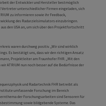
rbeit der Entwickler und Hersteller bestmöglich
 Vertreter unterschiedlicher Firmen eingeladen, sich
RIUM zu informieren sowie ihr Feedback,
wicklung des Radarzielsimulators einzubringen.
 aus den USA an, um sich über den Projektfortschritt
reis waren durchweg positiv. „Wir sind wirklich
ngs. Es bestätigt uns, dass wir den richtigen Ansatz
lmann
, Projektleiter am Fraunhofer FHR. „Mit den
ir ATRIUM nun noch besser auf die Bedürfnisse der
requenzphysik und Radartechnik FHR betreibt als
Institute umfassende Forschung im Bereich
ernthema der Forschungsarbeiten sind Sensoren für
onsbestimmung sowie bildgebende Systeme. Das