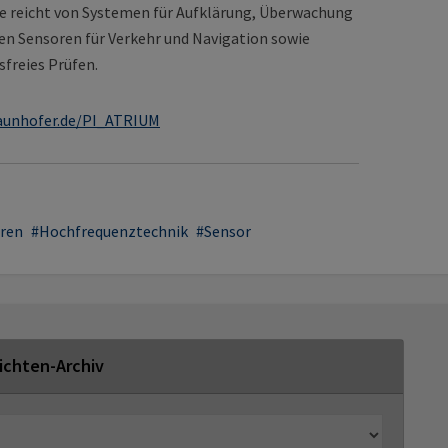
 reicht von Systemen für Aufklärung, Überwachung
gen Sensoren für Verkehr und Navigation sowie
freies Prüfen.
raunhofer.de/PI_ATRIUM
ren
Hochfrequenztechnik
Sensor
ichten-Archiv