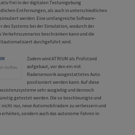
elativ frei in der digitalen Testumgebung
edlichen Entfernungen, als auch in unterschiedlichen
simuliert werden. Eine umfangreiche Software-
r des Systems bei der Simulation, wodurch der
es Verkehrsszenarios beschränken kann und die
llautomatisiert durchgeführt wird.
Zudem wird ATRIUM als Prüfstand
aufgebaut, vor den ein mit
er-Aufbau.
Radarsensorik ausgestattetes Auto
positioniert werden kann. Auf diese
assistenzsysteme sehr ausgiebig und dennoch
ünstig getestet werden. Die so beschleunigte und
 nicht nur, neue Automobilradare zu verbessern und
zu erhöhen, sondern auch das autonome Fahren in