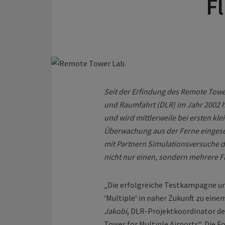
F
Seit der Erfindung des Remote Towe
und Raumfahrt (DLR) im Jahr 2002 h
und wird mittlerweile bei ersten kl
Überwachung aus der Ferne eingese
mit Partnern Simulationsversuche d
nicht nur einen, sondern mehrere F
„Die erfolgreiche Testkampagne un
‘Multiple‘ in naher Zukunft zu ein
Jakobi
, DLR-Projektkoordinator d
Tower for Multiple Airports“. Die 