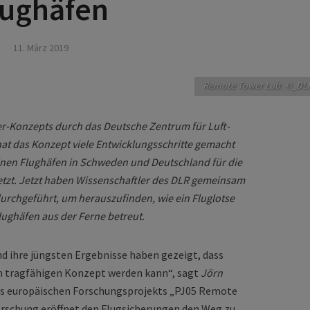
lughäfen
11. März 2019
Remote Tower Lab. ©_DL
r-Konzepts durch das Deutsche Zentrum für Luft-
at das Konzept viele Entwicklungsschritte gemacht
einen Flughäfen in Schweden und Deutschland für die
tzt. Jetzt haben Wissenschaftler des DLR gemeinsam
urchgeführt, um herauszufinden, wie ein Fluglotse
lughäfen aus der Ferne betreut.
d ihre jüngsten Ergebnisse haben gezeigt, dass
em tragfähigen Konzept werden kann“, sagt
Jörn
es europäischen Forschungsprojekts „PJ05 Remote
Forschung eröffnet den Flugsicherungen den Weg zu