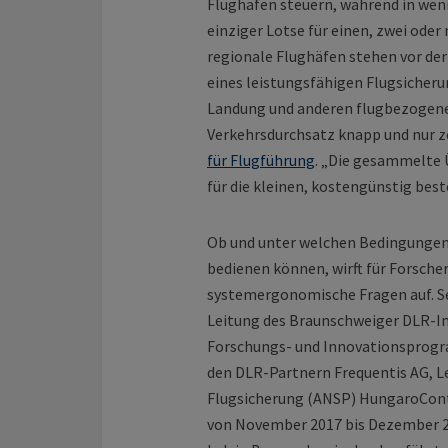
Flughafen steuern, während in weni
einziger Lotse für einen, zwei ode
regionale Flughäfen stehen vor der
eines leistungsfähigen Flugsicher
Landung und anderen flugbezogene
Verkehrsdurchsatz knapp und nur zei
für Flugführung
. „Die gesammelte 
für die kleinen, kostengünstig bes
Ob und unter welchen Bedingungen 
bedienen können, wirft für Forsche
systemergonomische Fragen auf. Se
Leitung des Braunschweiger DLR-In
Forschungs- und Innovationsprog
den DLR-Partnern Frequentis AG, 
Flugsicherung (ANSP) HungaroContr
von November 2017 bis Dezember 2