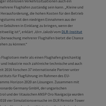
ger intensiven Verkehrssituationen auch ein
r mehrere Flughäfen zuständig sein kann. „Kleine und
 Herausforderung, die hohen Kosten für den Betrieb
ungsturms mit den niedrigen Einnahmen aus der
n Gebühren in Einklang zu bringen, wenn der
tweilig ist“, erklärt
Jörn Jakobi
vom
DLR-Institut
Überwachung mehrerer Flughäfen bietet die Chance
tehen zu können.“
Fluglotsen mehr als einen Flughafen gleichzeitig
r und Industrie noch zahlreiche technische und auch
it 2016 forschen 37 internationale Partner unter
stituts für Flugführung im Rahmen des EU-
ramms Horizon 2020 an Lösungen. Zusammen mit
Leonardo Germany GmbH, der ungarischen
ol und der litauischen ANSP Oro Navigacija wurden
018 vier Simulationsversuche im DLR Remote Tower