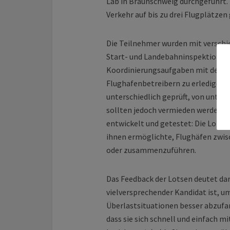
Lab in Braunschweig durchgeführt. 
Verkehr auf bis zu drei Flugplätzen 
Die Teilnehmer wurden mit versch
Start- und Landebahninspektionen 
Koordinierungsaufgaben mit der A
Flughafenbetreibern zu erledigen.
unterschiedlich geprüft, von unter
sollten jedoch vermieden werden. 
entwickelt und getestet: Die Lotse
ihnen ermöglichte, Flughäfen zwis
oder zusammenzuführen.
Das Feedback der Lotsen deutet dara
vielversprechender Kandidat ist, u
Überlastsituationen besser abzufa
dass sie sich schnell und einfach