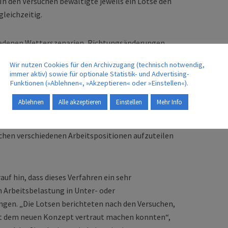
In den Versuchen bewältigte jeweils ein Lotse den
gleichzeitig.
iedenen Wetterszenarien, Richtungsänderungen,
und Notsituationen konfrontiert. Sie hatten
Wir nutzen Cookies für den Archivzugang (technisch notwendig,
nflugkontrolle, dem Wetterdienst und den
immer aktiv) sowie für optionale Statistik- und Advertising-
 Je nach Komplexität wurden die Lotsen
Funktionen (»Ablehnen«, »Akzeptieren« oder »Einstellen«).
fordert bis überlastet. Beide Workload-Extreme
Ablehnen
Alle akzeptieren
Einstellen
Mehr Info
Deshalb wurde ein neues „split and merge“-Verfahren
n wurden mit dem neuen Verfahren geschult, das es
chen verschiedenen Arbeitspositionen aufzuteilen
uf hin, dass dieses Verfahren ein sehr
m Arbeitsbelastung in Unter- oder
ngen. „Die Lotsen berichteten nach den Versuchen,
 mit dem neuen Konzept vertraut machen konnten“,