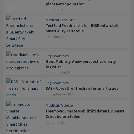
plant Metropolregion
20. Juni 2017
Mobilität: Produkte
Testfeld Friedrichshafen: IHSE entwickelt
Smart-City-Leitstelle
23. Februar 2021
English Articles
GoodMobility: A new perspective on city
logistics
24. Januar 2023
English Articles
DAS – A breath of fresh air for smart cities
30. September 2021
Mobilität: Projekte
freemove: Smarte Mobilitätsdaten für Smart
Cities bereitstellen
10. Juni 2021