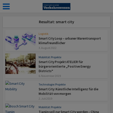
Resultat: smart city
Logistik
Smart City Loop – urbaner Warentransport
klimafreundlicher
3. August 2022
Mobilität: Projekte
Smart City Projekt ATELIER für
bürgerorientierte „Positive Energy
Districts“
6. November 2019
Technologie: Projekte
Smart City: Künstliche Intelligenz für die
Mobilität von morgen
2. Juli 2019
Mobilität: Projekte
Tianjin soll zur Smart City werden – China