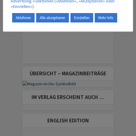
Advertising-Funktionen (»Ablehnen«, »Akzeptieren« oder
»Einstellen«).
Ablehnen
Alle akzeptieren
Einstellen
Mehr Info
ÜBERSICHT – MAGAZINBEITRÄGE
IM VERLAG ERSCHEINT AUCH …
ENGLISH EDITION