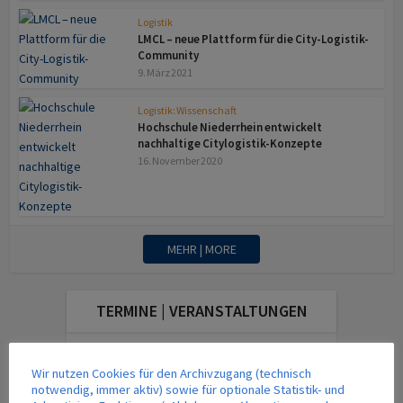
Logistik
LMCL – neue Plattform für die City-Logistik-
Community
9. März 2021
Logistik: Wissenschaft
Hochschule Niederrhein entwickelt
nachhaltige Citylogistik-Konzepte
16. November 2020
MEHR | MORE
TERMINE | VERANSTALTUNGEN
Wir nutzen Cookies für den Archivzugang (technisch
DAS AKTUELLE MAGAZIN
notwendig, immer aktiv) sowie für optionale Statistik- und