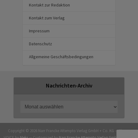
Kontakt zur Redaktion
Kontakt zum Verlag
Impressum
Datenschutz
Allgemeine Geschäftsbedingungen
Nachrichten-Archiv
Copyright © 2026 Narr Francke Attempto Verlag GmbH + Co. KG — Theme
VOICE by
Meks
— Customized by
Narr Francke Attempto Verlag GmbH + Co. KG