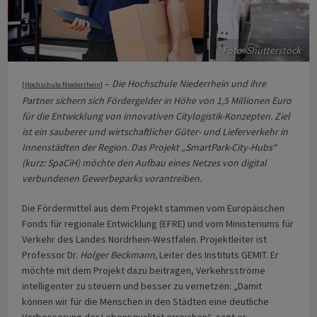
Foto: Shutterstock
–
Die Hochschule Niederrhein und ihre
[
Hochschule Niederrhein
]
Partner sichern sich Fördergelder in Höhe von 1,5 Millionen Euro
für die Entwicklung von innovativen Citylogistik-Konzepten. Ziel
ist ein sauberer und wirtschaftlicher Güter- und Lieferverkehr in
Innenstädten der Region. Das Projekt „SmartPark-City-Hubs“
(kurz: SpaCiH) möchte den Aufbau eines Netzes von digital
verbundenen Gewerbeparks vorantreiben.
Die Fördermittel aus dem Projekt stammen vom Europäischen
Fonds für regionale Entwicklung (EFRE) und vom Ministeriums für
Verkehr des Landes Nordrhein-Westfalen. Projektleiter ist
Professor Dr.
Holger Beckmann,
Leiter des Instituts GEMIT. Er
möchte mit dem Projekt dazu beitragen, Verkehrsströme
intelligenter zu steuern und besser zu vernetzen: „Damit
können wir für die Menschen in den Städten eine deutliche
Verbesserung der Lebensqualität erreichen“, sagt er.