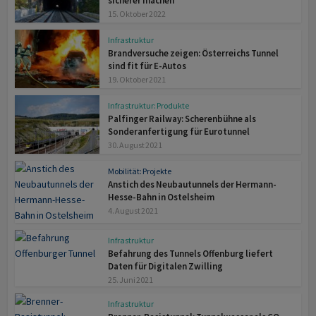
sicherer machen
15. Oktober 2022
Infrastruktur
Brandversuche zeigen: Österreichs Tunnel
sind fit für E-Autos
19. Oktober 2021
Infrastruktur: Produkte
Palfinger Railway: Scherenbühne als
Sonderanfertigung für Eurotunnel
30. August 2021
Mobilität: Projekte
Anstich des Neubautunnels der Hermann-
Hesse-Bahn in Ostelsheim
4. August 2021
Infrastruktur
Befahrung des Tunnels Offenburg liefert
Daten für Digitalen Zwilling
25. Juni 2021
Infrastruktur