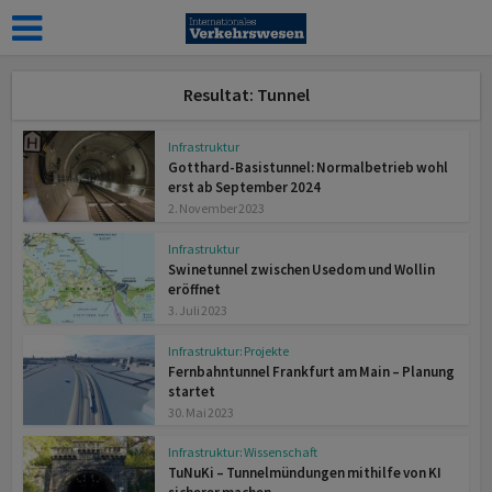
Resultat: Tunnel
Infrastruktur
Gotthard-Basistunnel: Normal­betrieb wohl
erst ab September 2024
2. November 2023
Infrastruktur
Swinetunnel zwischen Usedom und Wollin
eröffnet
3. Juli 2023
Infrastruktur: Projekte
Fernbahntunnel Frankfurt am Main – Planung
startet
30. Mai 2023
Infrastruktur: Wissenschaft
TuNuKi – Tunnelmündungen mithilfe von KI