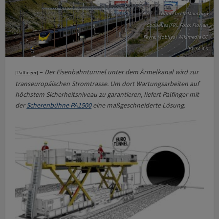
Tunnel bei la Manche à
Coquelles (FR). Foto: Florian
Fèvre, Mobilys | Wikimedia CC
BY-SA 4.0
–
Der Eisenbahntunnel unter dem Ärmelkanal wird zur
[
Palfinger
]
transeuropäischen Stromtrasse. Um dort Wartungsarbeiten auf
höchstem Sicherheitsniveau zu garantieren, liefert Palfinger mit
der
Scherenbühne PA1500
eine maßgeschneiderte Lösung.