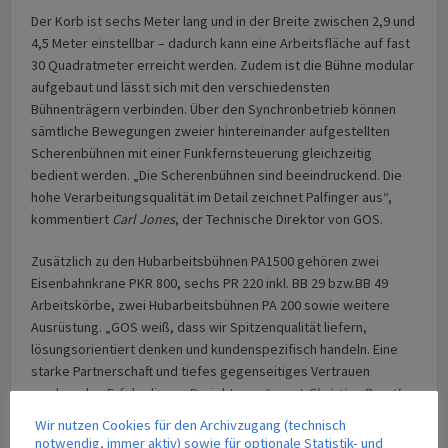
Der Korb ist sechs Meter lang und in der Breite zwischen 2,9 und
4,5 Meter einstellbar – dadurch kann eine Arbeitsfläche auf fast
30 Quadratmeter erreicht werden. Zudem ist die Bühne modular
aufgebaut und lässt sich mit den verschiedensten
Bühnenträgern verbinden. Über den Synchronbetrieb können
sämtliche Bewegungen zweier hintereinander aufgestellten
Scherenbühnen mit einer Funkfernsteuerung gleichzeitig
bedient werden. „Die Scherenbühnen sind beeindruckend. Die
hohe Verarbeitungsqualität im Detail zeichnet Palfinger aus“,
kommentiert
Carl Jones
, der Technische Direktor von GOS.
Zusätzlich zu den Hubarbeitsbühnen PA1500 gehören zwei
Eisenbahnkrane PKR 800, sechs PR 220 inkl. BB 29 bzw.BB 49
Arbeitskörbe, zwei Hubarbeitsbühnen PA 200 sowie weitere
Ausrüstung. „GOS weiß, dass wir Spitzenqualität liefern,
lösungsorientiert denken und kundenspezifisch handeln. Eine
starke Partnerschaft und tiefes gegenseitiges Vertrauen
machen den Erfolg dieses Projekts aus“, sagt
Christian Prantl
,
Head of Sales Palfinger Railway.
Wir nutzen Cookies für den Archivzugang (technisch
notwendig, immer aktiv) sowie für optionale Statistik- und