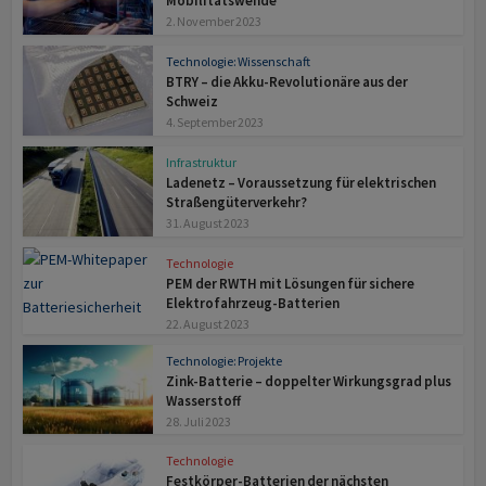
Mobilitätswende
2. November 2023
Technologie: Wissenschaft
BTRY – die Akku-Revolutionäre aus der
Schweiz
4. September 2023
Infrastruktur
Ladenetz – Voraussetzung für elektrischen
Straßengüterverkehr?
31. August 2023
Technologie
PEM der RWTH mit Lösungen für sichere
Elektrofahrzeug-Batterien
22. August 2023
Technologie: Projekte
Zink-Batterie – doppelter Wirkungs­grad plus
Wasserstoff
28. Juli 2023
Technologie
Festkörper-Batterien der nächsten