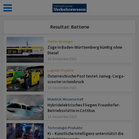
Resultat: Batterie­
Politik: Strategie
Züge in Baden-Württem­berg künftig ohne
Diesel
20. Dezember 2023
Logistik: Projekte
Österreichische Post testet Jumug-Cargo­
scooter in Innsbruck
15. Dezember 2023
Mobilität: Wissenschaft
Hybridelektrisches Fliegen: Fraun­hofer-
Betriebs­stätte in Cottbus
13. Dezember 2023
Technologie: Produkte
KI – Künstliche Intelligenz unter­stützt die