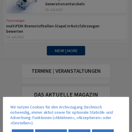
Generation entwickeln
26. Juli 2023
Technologie
multiPEM: Brennstoff­zellen-Stapel in Nutz­fahr­zeugen
bewerten
14. Juli 2023
MEHR | MORE
TERMINE | VERANSTALTUNGEN
DAS AKTUELLE MAGAZIN
Wir nutzen Cookies für den Archivzugang (technisch
notwendig, immer aktiv) sowie für optionale Statistik- und
Advertising-Funktionen (»Ablehnen«, »Akzeptieren« oder
»Einstellen«).