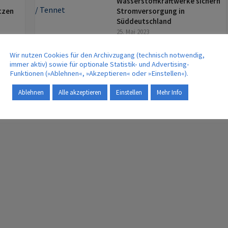
Wasserstoffkraftwerke sichern
tzen
Stromversorgung in
Süddeutschland
25. Mai 2023
Wir nutzen Cookies für den Archivzugang (technisch notwendig,
MEHR | MORE
immer aktiv) sowie für optionale Statistik- und Advertising-
Funktionen (»Ablehnen«, »Akzeptieren« oder »Einstellen«).
Ablehnen
Alle akzeptieren
Einstellen
Mehr Info