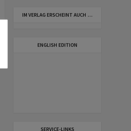
IM VERLAG ERSCHEINT AUCH …
ENGLISH EDITION
SERVICE-LINKS