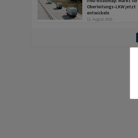
Ifeu-Roadmap: Markt für
Oberleitungs-LKW jetzt
entwickeln
11. August 2020