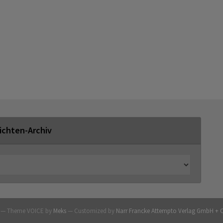
ichten-Archiv
G — Theme VOICE by
Meks
— Customized by
Narr Francke Attempto Verlag GmbH + 