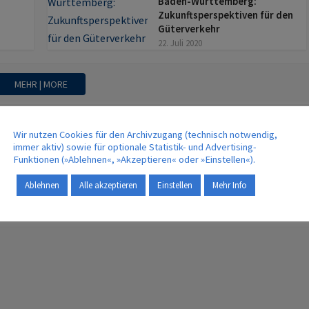
Baden-Württemberg:
Zukunftsperspektiven für den
Güterverkehr
22. Juli 2020
MEHR | MORE
Wir nutzen Cookies für den Archivzugang (technisch notwendig,
immer aktiv) sowie für optionale Statistik- und Advertising-
Funktionen (»Ablehnen«, »Akzeptieren« oder »Einstellen«).
Ablehnen
Alle akzeptieren
Einstellen
Mehr Info