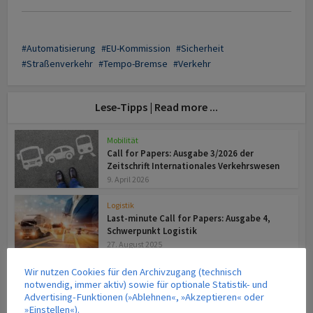
Automatisierung
EU-Kommission
Sicherheit
Straßenverkehr
Tempo-Bremse
Verkehr
Lese-Tipps | Read more ...
Mobilität
Call for Papers: Ausgabe 3/2026 der
Zeitschrift Internationales Verkehrswesen
9. April 2026
Logistik
Last-minute Call for Papers: Ausgabe 4,
Schwerpunkt Logistik
27. August 2025
Wir nutzen Cookies für den Archivzugang (technisch
notwendig, immer aktiv) sowie für optionale Statistik- und
TERMINE | VERANSTALTUNGEN
Advertising-Funktionen (»Ablehnen«, »Akzeptieren« oder
»Einstellen«).