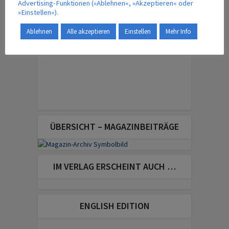
Advertising-Funktionen (»Ablehnen«, »Akzeptieren« oder
»Einstellen«).
Ablehnen
Alle akzeptieren
Einstellen
Mehr Info
ÜBERSICHT – MAGAZINBEITRÄGE
IM VERLAG ERSCHEINT AUCH …
ENGLISH EDITION