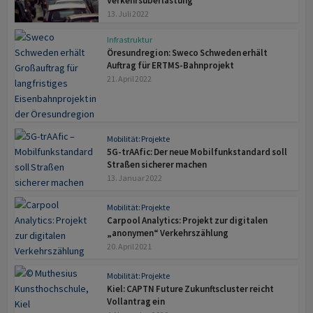
Verkehrsüberlastung
13. Juli 2022
Infrastruktur
Öresundregion: Sweco Schweden erhält
Auftrag für ERTMS-Bahnprojekt
21. April 2022
Mobilität: Projekte
5G-trAAfic: Der neue Mobilfunkstandard soll
Straßen sicherer machen
13. Januar 2022
Mobilität: Projekte
Carpool Analytics: Projekt zur digitalen
„anonymen“ Verkehrszählung
20. April 2021
Mobilität: Projekte
Kiel: CAPTN Future Zukunftscluster reicht
Vollantrag ein