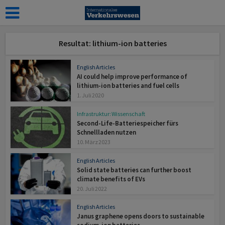
Resultat: lithium-ion batteries
English Articles
AI could help improve performance of
lithium-ion batteries and fuel cells
1. Juli 2020
Infrastruktur: Wissenschaft
Second-Life-Batteriespeicher fürs
Schnellladen nutzen
10. März 2023
English Articles
Solid state batteries can further boost
climate benefits of EVs
20. Juli 2022
English Articles
Janus graphene opens doors to sustainable