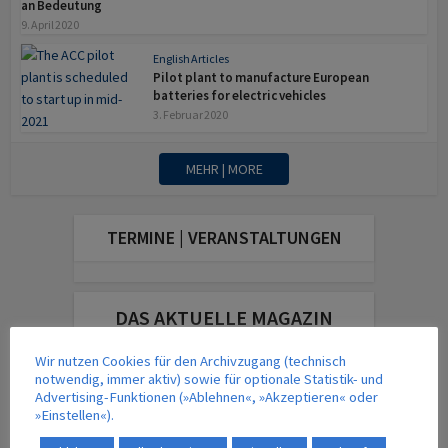
an Bedeutung
9. April 2020
English Articles
Pilot plant to manufacture European
batteries for electric vehicles
3. Februar 2020
MEHR | MORE
TERMINE | VERANSTALTUNGEN
DAS AKTUELLE MAGAZIN
Wir nutzen Cookies für den Archivzugang (technisch
notwendig, immer aktiv) sowie für optionale Statistik- und
Advertising-Funktionen (»Ablehnen«, »Akzeptieren« oder
»Einstellen«).