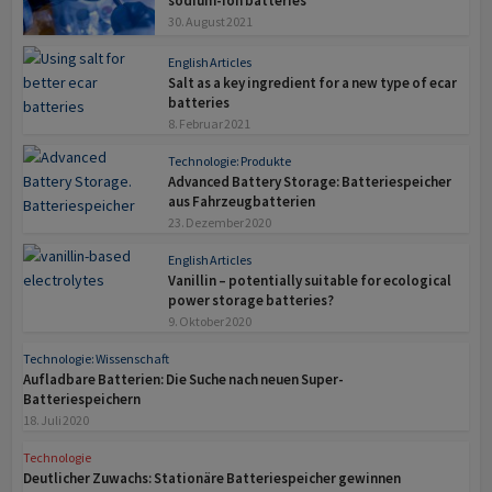
sodium-ion batteries
30. August 2021
English Articles
Salt as a key ingredient for a new type of ecar
batteries
8. Februar 2021
Technologie: Produkte
Advanced Battery Storage: Batteriespeicher
aus Fahrzeugbatterien
23. Dezember 2020
English Articles
Vanillin – potentially suitable for ecological
power storage batteries?
9. Oktober 2020
Technologie: Wissenschaft
Aufladbare Batterien: Die Suche nach neuen Super-
Batteriespeichern
18. Juli 2020
Technologie
Deutlicher Zuwachs: Stationäre Batteriespeicher gewinnen