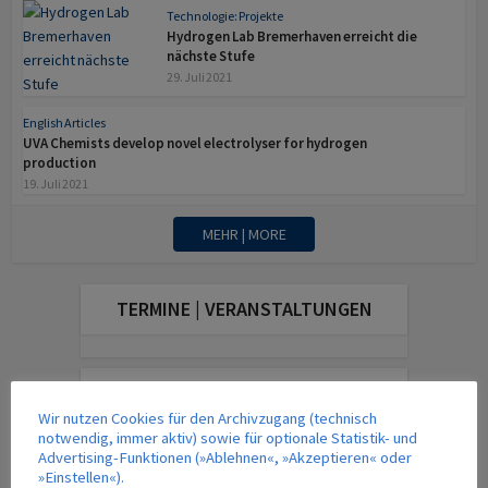
Technologie: Projekte
Hydrogen Lab Bremerhaven erreicht die
nächste Stufe
29. Juli 2021
English Articles
UVA Chemists develop novel electrolyser for hydrogen
production
19. Juli 2021
MEHR | MORE
TERMINE | VERANSTALTUNGEN
DAS AKTUELLE MAGAZIN
Wir nutzen Cookies für den Archivzugang (technisch
notwendig, immer aktiv) sowie für optionale Statistik- und
Advertising-Funktionen (»Ablehnen«, »Akzeptieren« oder
»Einstellen«).