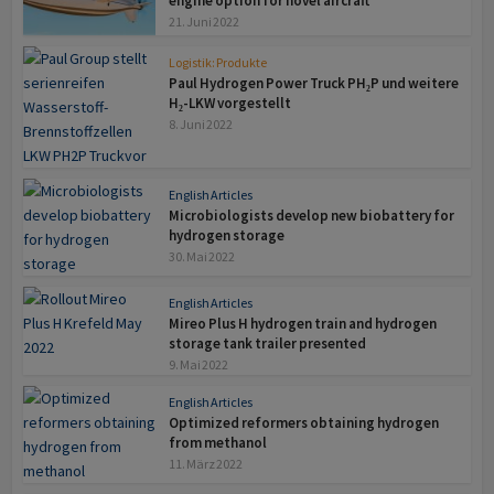
engine option for novel aircraft
21. Juni 2022
Logistik: Produkte
Paul Hydrogen Power Truck PH₂P und weitere
H₂-LKW vorgestellt
8. Juni 2022
English Articles
Microbiologists develop new biobattery for
hydrogen storage
30. Mai 2022
English Articles
Mireo Plus H hydrogen train and hydrogen
storage tank trailer presented
9. Mai 2022
English Articles
Optimized reformers obtaining hydrogen
from methanol
11. März 2022