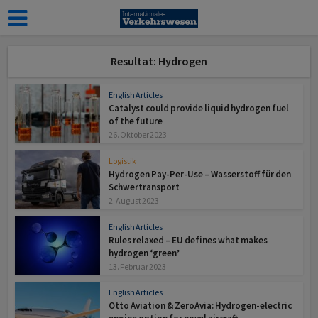
Resultat: Hydrogen
English Articles
Catalyst could provide liquid hydrogen fuel
of the future
26. Oktober 2023
Logistik
Hydrogen Pay-Per-Use – Wasserstoff für den
Schwertransport
2. August 2023
English Articles
Rules relaxed – EU defines what makes
hydrogen ‘green’
13. Februar 2023
English Articles
Otto Aviation & ZeroAvia: Hydrogen-electric