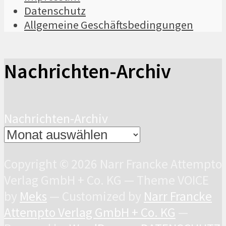
Datenschutz
Allgemeine Geschäftsbedingungen
Nachrichten-Archiv
Nachrichten-Archiv
Copyright © 2026 Narr Francke Attempto
Verlag GmbH + Co. KG — Theme VOICE
by
Meks
— Customized by
Narr Francke
Attempto Verlag GmbH + Co. KG
—