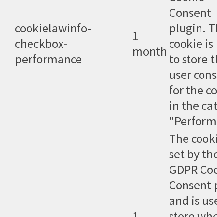
Consent
cookielawinfo-
plugin. 
1
checkbox-
cookie is
month
performance
to store 
user con
for the c
in the ca
"Perform
The cooki
set by th
GDPR Co
Consent 
and is us
1
store wh