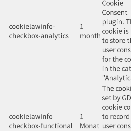
Cookie
Consent
plugin. 
cookielawinfo-
1
cookie is
checkbox-analytics
month
to store 
user con
for the c
in the ca
"Analytic
The cooki
set by G
cookie c
cookielawinfo-
1
to record
checkbox-functional
Monat
user con