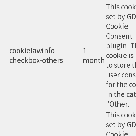
This cook
set by G
Cookie
Consent
plugin. 
cookielawinfo-
1
cookie is
checkbox-others
month
to store 
user con
for the c
in the ca
"Other.
This cook
set by G
Cookie