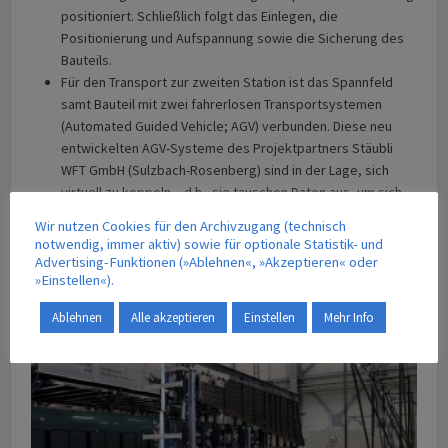
positioniert. Schließlich folgt das Einlegen, die
Positionierung und Aufspannung sowie die Sicherung des
Bauteils.
Für den Transport zur zweiten Station ist das Spannfeld
samt Bauteil mit zwei fahrerlosen Transportsystemen
(Automated Guided Vehicle; AGV) verbunden. Diese neu
entwickelten AGV-Systeme des Projektpartners Stäubli
WFT GmbH (Sulzbach-Rosenberg) sind in der Lage, sich
virtuell zu koppeln – d.h., sie tauschen Daten aus, um sich
synchron bewegen zu können, ohne dabei mechanisch
Wir nutzen Cookies für den Archivzugang (technisch
miteinander verbunden zu sein. So können sie im
notwendig, immer aktiv) sowie für optionale Statistik- und
Synchronbetrieb große Lasten durch mehrere Fahrzeuge
Advertising-Funktionen (»Ablehnen«, »Akzeptieren« oder
»Einstellen«).
koordiniert transportieren.
Ablehnen
Alle akzeptieren
Einstellen
Mehr Info