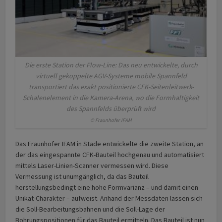
Die erste Station der Flow-Line: Das neu entwickelte, durch
virtuell gekoppelte AGV-Systeme mobile Spannfeld
transportiert das exakt positionierte CFK-Seitenleitwerk-
Schalenelement in die Kamera-Arena, wo die Formhaltigkeit
des Spannfelds überprüft wird
© Fraunhofer IFAM
Das Fraunhofer IFAM in Stade ent­wickel­te die zweite Station, an
der das eingespannte CFK-Bauteil hoch­genau und automatisiert
mittels Laser-Linien-Scanner vermessen wird. Diese
Vermessung ist unumgänglich, da das Bauteil
herstellungsbedingt eine hohe Formvarianz – und damit einen
Unikat-Charakter – aufweist. Anhand der Messdaten lassen sich
die Soll-Bearbei­tungs­bahnen und die Soll-Lage der
Bohrungspositionen für das Bauteil ermitteln. Das Bauteil ist nun