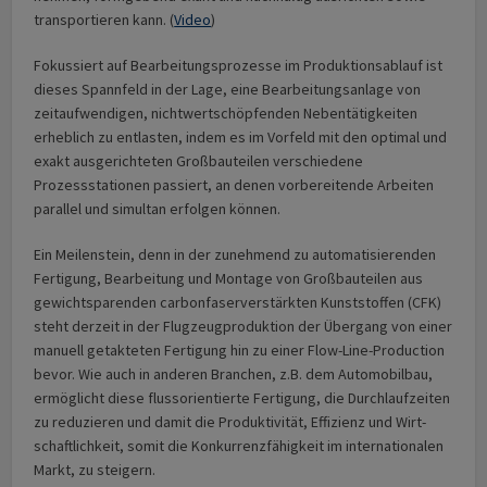
transportieren kann. (
Video
)
Fokussiert auf Bearbeitungsprozesse im Produktionsablauf ist
dieses Spannfeld in der Lage, eine Bearbeitungsanlage von
zeitaufwendigen, nicht­wert­schöpfenden Neben­tätigkeiten
erheblich zu entlasten, indem es im Vorfeld mit den optimal und
exakt aus­ge­richteten Großbauteilen verschiedene
Prozessstationen passiert, an denen vorbereitende Arbeiten
parallel und simultan erfolgen können.
Ein Meilenstein, denn in der zunehmend zu automatisierenden
Fertigung, Bearbeitung und Montage von Großbauteilen aus
gewichtsparenden carbon­faserverstärkten Kunststoffen (CFK)
steht derzeit in der Flugzeug­produktion der Übergang von einer
manuell getakteten Fertigung hin zu einer Flow-Line-Production
bevor. Wie auch in anderen Branchen, z.B. dem Automobilbau,
ermöglicht diese flussorientierte Fertigung, die Durchlaufzeiten
zu reduzieren und damit die Produktivität, Effizienz und Wirt­
schaft­lichkeit, somit die Konkurrenz­fähigkeit im internationalen
Markt, zu steigern.