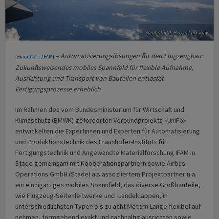
Symbolbild: Herrm | pixabay
–
Automatisierungslösungen für den Flugzeugbau:
[
Fraunhofer IFAM
]
Zukunftsweisendes mobiles Spannfeld für flexible Aufnahme,
Ausrichtung und Transport von Bauteilen entlastet
Fertigungsprozesse erheblich
Im Rahmen des vom Bundesministerium für Wirtschaft und
Klimaschutz (BMWK) geförderten Verbundprojekts »UniFix«
entwickelten die Expertinnen und Experten für Automatisierung
und Produktionstechnik des Fraunhofer-Instituts für
Fertigungstechnik und Angewandte Materialforschung IFAM in
Stade gemeinsam mit Kooperationspartnern sowie Airbus
Operations GmbH (Stade) als assoziiertem Projektpartner u.a.
ein einzig­artiges mobiles Spannfeld, das diverse Großbauteile,
wie Flugzeug-Seitenleitwerke und -Landeklappen, in
unterschiedlichsten Typen bis zu acht Metern Länge flexibel auf­
neh­men, formgebend exakt und nachhaltig ausrichten sowie