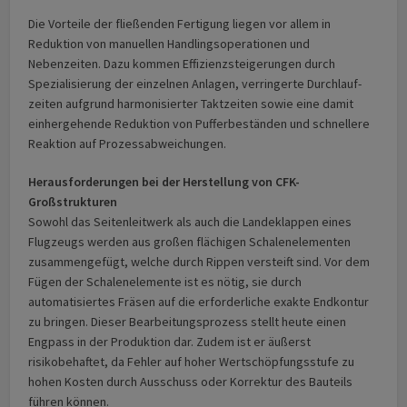
Die Vorteile der fließenden Fertigung liegen vor allem in
Reduktion von manuellen Hand­lingsoperationen und
Nebenzeiten. Dazu kommen Effizienzs­teigerungen durch
Speziali­sierung der einzelnen Anlagen, verringerte Durch­lauf­
zeiten aufgrund harmonisierter Takt­zeiten sowie eine damit
einhergehende Reduktion von Puffer­beständen und schnellere
Reaktion auf Prozess­abweichungen.
Herausforderungen bei der Herstellung von CFK-
Großstrukturen
Sowohl das Seitenleitwerk als auch die Landeklappen eines
Flugzeugs werden aus großen flächigen Schalenelementen
zusammengefügt, welche durch Rippen versteift sind. Vor dem
Fügen der Schalenelemente ist es nötig, sie durch
automatisiertes Fräsen auf die erforderliche exakte Endkontur
zu bringen. Dieser Bearbeitungsprozess stellt heute einen
Engpass in der Produktion dar. Zudem ist er äußerst
risikobehaftet, da Fehler auf hoher Wertschöpfungsstufe zu
hohen Kosten durch Ausschuss oder Korrektur des Bauteils
führen können.