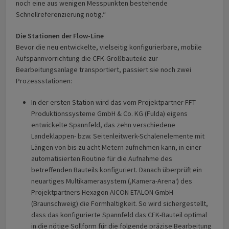
noch eine aus wenigen Messpunkten bestehende
Schnellreferenzierung nötig.“
Die Stationen der Flow-Line
Bevor die neu entwickelte, vielseitig konfigurierbare, mobile
Aufspannvorrichtung die CFK-Großbauteile zur
Bearbeitungsanlage transportiert, passiert sie noch zwei
Prozess­stationen:
In der ersten Station wird das vom Projektpartner FFT
Produktionssysteme GmbH & Co. KG (Fulda) eigens
entwickelte Spannfeld, das zehn verschiedene
Landeklappen- bzw. Seitenleitwerk-Schalenelemente mit
Längen von bis zu acht Metern aufnehmen kann, in einer
automatisierten Routine für die Aufnahme des
betreffenden Bauteils konfiguriert. Danach überprüft ein
neuartiges Multikamerasystem (,Kamera-Arena‘) des
Projektpartners Hexagon AICON ETALON GmbH
(Braunschweig) die Form­haltig­keit. So wird sichergestellt,
dass das konfigurierte Spannfeld das CFK-Bauteil optimal
in die nötige Sollform für die folgende präzise Bearbeitung