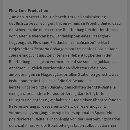
Flow-Line-Production
„Um den Prozess – bei gleichzeitiger Risikominimierung –
deutlich zu beschleunigen, haben wir uns im Projekt ,UniFix‘ dazu
entschieden, die mechanische Bearbeitung bei der Herstellung
von Seitenleitwerken bzw. Landeklappen eines Passagier­
flugzeugs als Flow-Line-Production zu realisieren“, erklärt
Projektleiter
Christoph Brillinger
vom Fraunhofer IFAM in Stade.
„Dies ermöglicht uns, zeitintensive Nebentätigkeiten in der
Bearbeitungs­anlage zu vermeiden und sie somit signifikant zu
entlasten. Zugleich werden wir den höchsten Präzisions­
anforderungen im Flugzeugbau an allen Stationen gerecht, was
insbesondere im Hinblick auf die Größe und die
herstellungsbedingten Unikat-Eigen­schaf­ten der CFK-Bauteile
eine ganz besondere Herausforderung darstellt“, betont
Brillinger und ergänzt: „Wir haben in Stade einen übergreifenden
Referenzierungs­prozess entwickelt, der es ermöglicht,
Vermessungs­vorgänge bezüglich des optimal im Spannfeld
positionier­ten Bauteils unabhängig von der Bearbeitungs­station
durchzuführen. An der Bearbeitungs­station selbst ist dann nur