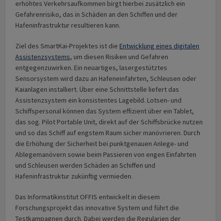
erhöhtes Verkehrsaufkommen birgt hierbei zusätzlich ein
Gefahrenrisiko, das in Schäden an den Schiffen und der
Hafeninfrastruktur resultieren kann.
Ziel des SmartKai-Projektes ist die
Entwicklung eines digitalen
Assistenzsystems
, um diesen Risiken und Gefahren
entgegenzuwirken. Ein neuartiges, lasergestütztes
Sensorsystem wird dazu an Hafeneinfahrten, Schleusen oder
Kaianlagen installiert. Über eine Schnittstelle liefert das
Assistenzsystem ein konsistentes Lagebild. Lotsen- und
Schiffspersonal können das System effizient über ein Tablet,
das sog. Pilot Portable Unit, direkt auf der Schiffsbrücke nutzen
und so das Schiff auf engstem Raum sicher manövrieren. Durch
die Erhöhung der Sicherheit bei punktgenauen Anlege- und
Ablegemanövern sowie beim Passieren von engen Einfahrten
und Schleusen werden Schäden an Schiffen und
Hafeninfrastruktur zukünftig vermieden.
Das Informatikinstitut OFFIS entwickelt in diesem
Forschungsprojekt das innovative System und führt die
Testkampagnen durch. Dabei werden die Regularien der