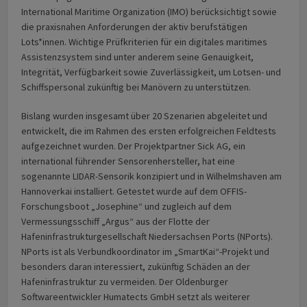
International Maritime Organization (IMO) berücksichtigt sowie
die praxisnahen Anforderungen der aktiv berufstätigen
Lots*innen. Wichtige Prüfkriterien für ein digitales maritimes
Assistenzsystem sind unter anderem seine Genauigkeit,
Integrität, Verfügbarkeit sowie Zuverlässigkeit, um Lotsen- und
Schiffspersonal zukünftig bei Manövern zu unterstützen.
Bislang wurden insgesamt über 20 Szenarien abgeleitet und
entwickelt, die im Rahmen des ersten erfolgreichen Feldtests
aufgezeichnet wurden. Der Projektpartner Sick AG, ein
international führender Sensorenhersteller, hat eine
sogenannte LIDAR-Sensorik konzipiert und in Wilhelmshaven am
Hannoverkai installiert. Getestet wurde auf dem OFFIS-
Forschungsboot „Josephine“ und zugleich auf dem
Vermessungsschiff „Argus“ aus der Flotte der
Hafeninfrastrukturgesellschaft Niedersachsen Ports (NPorts).
NPorts ist als Verbundkoordinator im „SmartKai“-Projekt und
besonders daran interessiert, zukünftig Schäden an der
Hafeninfrastruktur zu vermeiden. Der Oldenburger
Softwareentwickler Humatects GmbH setzt als weiterer