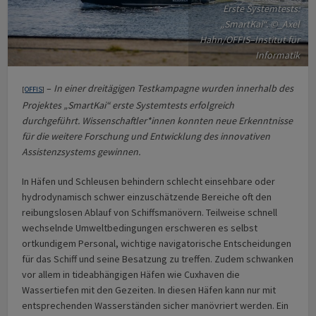
Erste Systemtests:
„SmartKai“. ©_Axel
Hahn/OFFIS–Institut für
Informatik
–
In einer dreitägigen Testkampagne wurden innerhalb des
[
OFFIS
]
Projektes „SmartKai“ erste Systemtests erfolgreich
durchgeführt. Wissenschaftler*innen konnten neue Erkenntnisse
für die weitere Forschung und Entwicklung des innovativen
Assistenzsystems gewinnen.
In Häfen und Schleusen behindern schlecht einsehbare oder
hydrodynamisch schwer einzuschätzende Bereiche oft den
reibungslosen Ablauf von Schiffsmanövern. Teilweise schnell
wechselnde Umweltbedingungen erschweren es selbst
ortkundigem Personal, wichtige navigatorische Entscheidungen
für das Schiff und seine Besatzung zu treffen. Zudem schwanken
vor allem in tideabhängigen Häfen wie Cuxhaven die
Wassertiefen mit den Gezeiten. In diesen Häfen kann nur mit
entsprechenden Wasserständen sicher manövriert werden. Ein