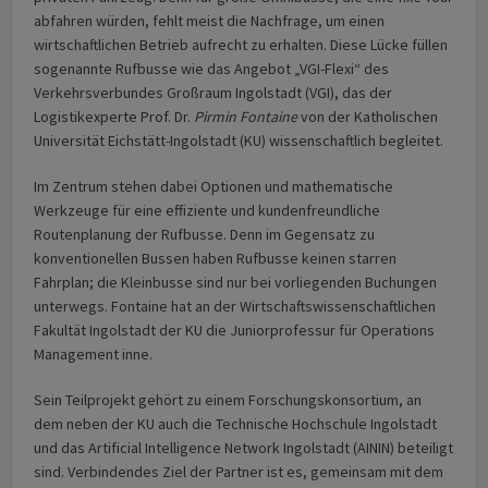
abfahren würden, fehlt meist die Nachfrage, um einen
wirtschaftlichen Betrieb aufrecht zu erhalten. Diese Lücke füllen
sogenannte Rufbusse wie das Angebot „VGI-Flexi“ des
Verkehrsverbundes Großraum Ingolstadt (VGI), das der
Logistikexperte Prof. Dr.
Pirmin Fontaine
von der Katholischen
Universität Eichstätt-Ingolstadt (KU) wissenschaftlich begleitet.
Im Zentrum stehen dabei Optionen und mathematische
Werkzeuge für eine effiziente und kundenfreundliche
Routenplanung der Rufbusse. Denn im Gegensatz zu
konventionellen Bussen haben Rufbusse keinen starren
Fahrplan; die Kleinbusse sind nur bei vorliegenden Buchungen
unterwegs. Fontaine hat an der Wirtschafts­wissenschaft­lichen
Fakultät Ingolstadt der KU die Juniorprofessur für Operations
Management inne.
Sein Teilprojekt gehört zu einem Forschungs­konsortium, an
dem neben der KU auch die Technische Hochschule Ingolstadt
und das Artificial Intelligence Network Ingolstadt (AININ) beteiligt
sind. Verbindendes Ziel der Partner ist es, gemeinsam mit dem