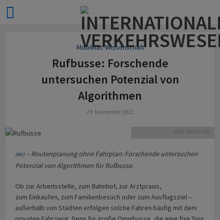
Mobilität: Wissenschaft
Rufbusse: Forschende
untersuchen Potenzial von
Algorithmen
VGI-Flexi-Rufbus in der
Nähe des bayerischen
29. November 2022
Scheyern.
Bild: Reichl | VGI
– Routenplanung ohne Fahrplan: Forschende untersuchen
[
KU
]
Potenzial von Algorithmen für Rufbusse.
Ob zur Arbeitsstelle, zum Bahnhof, zur Arztpraxis,
zum Einkaufen, zum Familienbesuch oder zum Ausflugsziel –
außerhalb von Städten erfolgen solche Fahren häufig mit dem
privaten Fahrzeug. Denn für große Omnibusse, die eine fixe Tour