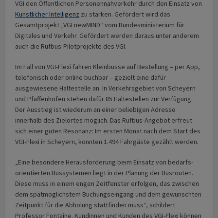
VGI den Öffentlichen Personen­nahverkehr durch den Einsatz von
Künstlicher Intelligenz
zu stärken. Gefördert wird das
Gesamtprojekt „VGI newMIND“ vom Bundesministerium für
Digitales und Verkehr. Gefördert werden daraus unter anderem
auch die Rufbus-Pilotprojekte des VGI.
Im Fall von VGI-Flexi fahren Kleinbusse auf Bestellung – per App,
telefonisch oder online buchbar – gezielt eine dafür
ausgewiesene Haltestelle an. In Verkehrsgebiet von Scheyern
und Pfaffenhofen stehen dafür 85 Haltestellen zur Verfügung.
Der Ausstieg ist wiederum an einer beliebigen Adresse
innerhalb des Zielortes möglich. Das Rufbus-Angebot erfreut
sich einer guten Resonanz: Im ersten Monat nach dem Start des
VGI-Flexi in Scheyern, konnten 1.494 Fahrgäste gezählt werden.
„Eine besondere Herausforderung beim Einsatz von bedarfs­
orientierten Bussystemen liegt in der Planung der Busrouten.
Diese muss in einem engen Zeitfenster erfolgen, das zwischen
dem spätmöglichstem Buchungseingang und dem gewünschten
Zeitpunkt für die Abholung stattfinden muss“, schildert
Professor Fontaine. Kundinnen und Kunden des VGI-Flexi können