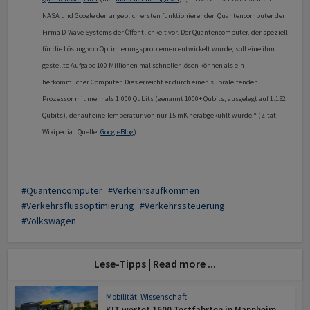
NASA und Google den angeblich ersten funktionierenden Quantencomputer der
Firma D-Wave Systems der Öffentlichkeit vor. Der Quantencomputer, der speziell
für die Lösung von Optimierungsproblemen entwickelt wurde, soll eine ihm
gestellte Aufgabe 100 Millionen mal schneller lösen können als ein
herkömmlicher Computer. Dies erreicht er durch einen supraleitenden
Prozessor mit mehr als 1.000 Qubits (genannt 1000+ Qubits, ausgelegt auf 1.152
Qubits), der auf eine Temperatur von nur 15 mK herabgekühlt wurde.“ (Zitat:
Wikipedia | Quelle:
GoogleBlog
)
Quantencomputer
Verkehrsaufkommen
Verkehrsflussoptimierung
Verkehrssteuerung
Volkswagen
Lese-Tipps | Read more ...
Mobilität: Wissenschaft
KIT wertet 1600 Testfahrten in Mannheim