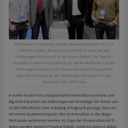
Volkswagen IT-Experten nutzen Quantencomputer: (v.l.) Dr.
Christian Seidel, Senior Data Scientist im Data Lab der
Volkswagen Konzern-IT in München, Robert „Bo” Ewald,
President D-Wave International, Dr. Martin Hofmann, CIO des
Volkswagen Konzerns, Dr. Florian Neukart, Principal Data
Scientist im Code Lab der Volkswagen Konzern-IT in San
Francisco. Foto: VW Group
In einem ersten Forschungsprojekt haben Data-Scientists und
Big-Data-Experten von Volkswagen auf Grundlage der Daten von
10.000 öffentlichen Taxis in Beijing erfolgreich gezeigt, dass sie
mit einem Quantencomputer den Verkehrsfluss in der Mega-
Metropole optimieren können. Im Zuge der Kooperation mit D-
Wave werden weitere Projekte folgen. Zunächst geht es dabei