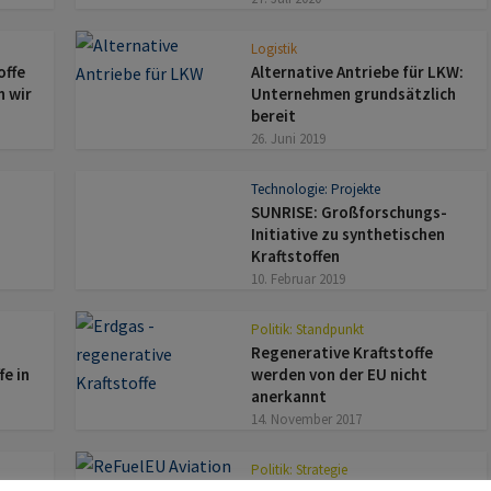
Logistik
offe
Alternative Antriebe für LKW:
n wir
Unternehmen grundsätzlich
bereit
26. Juni 2019
Technologie: Projekte
SUNRISE: Großforschungs-
Initiative zu synthetischen
Kraftstoffen
10. Februar 2019
Politik: Standpunkt
Regenerative Kraftstoffe
fe in
werden von der EU nicht
anerkannt
14. November 2017
Politik: Strategie