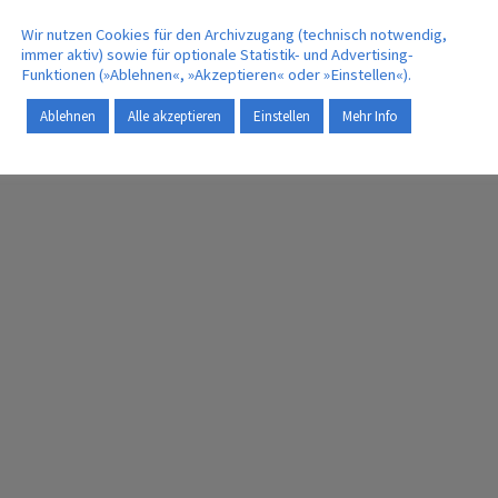
für
ReFuelEU – Richtlinie soll
e
Emissionen aus der Luftfahrt
Wir nutzen Cookies für den Archivzugang (technisch notwendig,
senken
immer aktiv) sowie für optionale Statistik- und Advertising-
27. April 2023
Funktionen (»Ablehnen«, »Akzeptieren« oder »Einstellen«).
Ablehnen
Alle akzeptieren
Einstellen
Mehr Info
MEHR | MORE