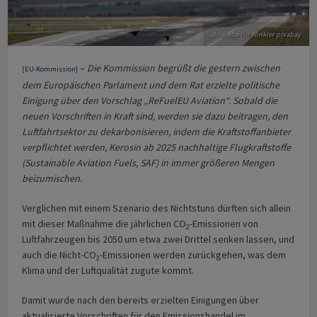
Bild: Martin Winkler pixabay
–
Die Kommission begrüßt die gestern zwischen
[
EU-Kommission
]
dem Europäischen Parlament und dem Rat erzielte politische
Einigung über den Vorschlag „ReFuelEU Aviation“. Sobald die
neuen Vorschriften in Kraft sind, werden sie dazu beitragen, den
Luftfahrtsektor zu dekarbonisieren, indem die Kraftstoffanbieter
verpflichtet werden, Kerosin ab 2025 nachhaltige Flugkraftstoffe
(Sustainable Aviation Fuels, SAF) in immer größeren Mengen
beizumischen.
Verglichen mit einem Szenario des Nichtstuns dürften sich allein
mit dieser Maßnahme die jährlichen CO
-Emissionen von
2
Luftfahrzeugen bis 2050 um etwa zwei Drittel senken lassen, und
auch die Nicht-CO
-Emissionen werden zurückgehen, was dem
2
Klima und der Luftqualität zugute kommt.
Damit wurde nach den bereits erzielten Einigungen über
aktualisierte Vorschriften für den Emissionshandel im