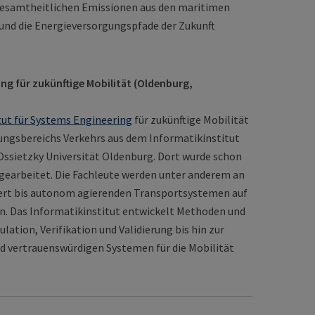
e gesamtheitlichen Emissionen aus den maritimen
nd die Energieversorgungspfade der Zukunft
ng für zukünftige Mobilität (Oldenburg,
tut für Systems Engineering
für zukünftige Mobilität
hungsbereichs Verkehrs aus dem Informatikinstitut
 Ossietzky Universität Oldenburg. Dort wurde schon
arbeitet. Die Fachleute werden unter anderem an
iert bis autonom agierenden Transportsystemen auf
en. Das Informatikinstitut entwickelt Methoden und
lation, Verifikation und Validierung bis hin zur
nd vertrauenswürdigen Systemen für die Mobilität