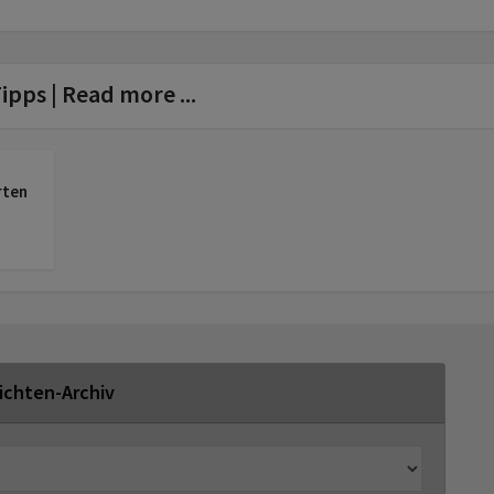
ipps | Read more ...
rten
ichten-Archiv