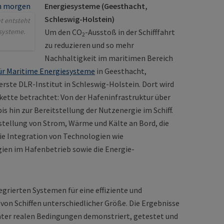
Energiesysteme (Geesthacht,
Schleswig-Holstein)
t entsteht
esysteme.
Um den CO
-Ausstoß in der Schifffahrt
2
zu reduzieren und so mehr
Nachhaltigkeit im maritimen Bereich
für Maritime Energiesysteme
in Geesthacht,
erste DLR-Institut in Schleswig-Holstein. Dort wird
kette betrachtet: Von der Hafeninfrastruktur über
is hin zur Bereitstellung der Nutzenergie im Schiff.
stellung von Strom, Wärme und Kälte an Bord, die
die Integration von Technologien wie
ien im Hafenbetrieb sowie die Energie-
tegrierten Systemen für eine effiziente und
on Schiffen unterschiedlicher Größe. Die Ergebnisse
unter realen Bedingungen demonstriert, getestet und