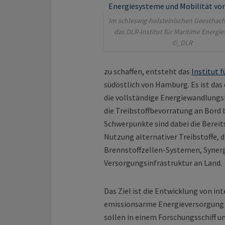
Im schleswig-holsteinischen Geesthach
das DLR-Institut für Maritime Energi
©_DLR
zu schaffen, entsteht das
Institut 
südöstlich von Hamburg. Es ist das 
die vollständige Energiewandlungs
die Treibstoffbevorratung an Bord b
Schwerpunkte sind dabei die Bereit
Nutzung alternativer Treibstoffe, 
Brennstoffzellen-Systemen, Synerg
Versorgungsinfrastruktur an Land.
Das Ziel ist die Entwicklung von in
emissionsarme Energieversorgung v
sollen in einem Forschungsschiff 