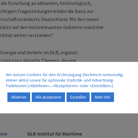
die Forschung an aktuellen, technologisch,
chtigen Fragestellungen bilden die Basis zur
irtschaftsstandorts Deutschland. Mit den neuen
vitäten auf den hochrelevanten Gebieten maritime
lität weiter verstärken.“
r Energie und Verkehr im DLR, ergänzt:
sind ganz aktuelle Themen, die eng
 effizientes, sicheres und ‚menschzentriertes‘
Wir nutzen Cookies für den Archivzugang (technisch notwendig,
et einen wichtigen Beitrag dazu, dem globalen
immer aktiv) sowie für optionale Statistik- und Advertising-
titute ergänzen unser vorhandenes Portfolio: Im
Funktionen (»Ablehnen«, »Akzeptieren« oder »Einstellen«).
n finden in der Schifffahrt Anwendung; für im DLR
Ablehnen
Alle akzeptieren
Einstellen
Mehr Info
ellen wir methodisch Vertrauen sicher. Die neuen
tenzen für nachhaltige Energieversorgung und
DLR-Institut für Maritime