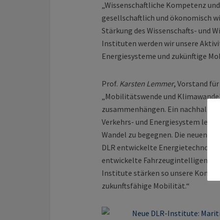
„Wissenschaftliche Kompetenz und 
gesellschaftlich und ökonomisch wi
Stärkung des Wissenschafts- und W
Instituten werden wir unsere Akti
Energiesysteme und zukünftige Mobi
Prof.
Karsten Lemmer
, Vorstand fü
„Mobilitätswende und Klimawandel 
zusammenhängen. Ein nachhaltiges,
Verkehrs- und Energiesystem leist
Wandel zu begegnen. Die neuen Ins
DLR entwickelte Energietechnologie
entwickelte Fahrzeugintelligenz st
Institute stärken so unsere Kompe
zukunftsfähige Mobilität.“