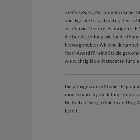
Steffen Bilger
, Parlamentarischer 
und digitale Infrastruktur, Deutsch
as a Service‘ beim diesjährigen IT
die Bereitstellung wie für die Pla
hervorgehoben. Wir sind darum sehr
Year‘-Award für eine Studie gewonne
wie wichtig Mobilitätsdaten für die
Die preisgekrönte Studie “Explain
mode choice by modelling empirical
He Haitao, Sergio Guidon and Kay 
bereit.