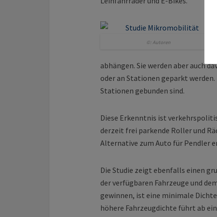
Leihfahrräder und E-Bikes.
©: Autoren
abhängen. Sie werden aber auch dav
oder an Stationen geparkt werden.
Stationen gebunden sind.
Diese Erkenntnis ist verkehrspoliti
derzeit frei parkende Roller und Rä
Alternative zum Auto für Pendler 
Die Studie zeigt ebenfalls einen 
der verfügbaren Fahrzeuge und de
gewinnen, ist eine minimale Dichte 
höhere Fahrzeugdichte führt ab ei