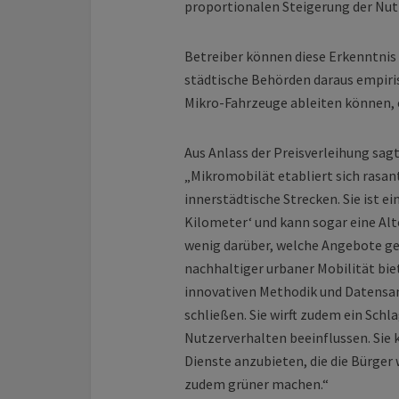
proportionalen Steigerung der Nut
Betreiber können diese Erkenntni
städtische Behörden daraus empiris
Mikro-Fahrzeuge ableiten können, 
Aus Anlass der Preisverleihung sa
„Mikromobilät etabliert sich rasant
innerstädtische Strecken. Sie ist e
Kilometer‘ und kann sogar eine Alt
wenig darüber, welche Angebote ge
nachhaltiger urbaner Mobilität bie
innovativen Methodik und Datensa
schließen. Sie wirft zudem ein Schl
Nutzerverhalten beeinflussen. Sie 
Dienste anzubieten, die die Bürger
zudem grüner machen.“