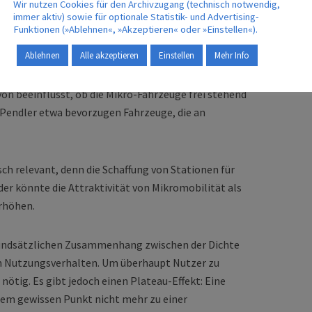
Wir nutzen Cookies für den Archivzugang (technisch notwendig,
immer aktiv) sowie für optionale Statistik- und Advertising-
Funktionen (»Ablehnen«, »Akzeptieren« oder »Einstellen«).
Die Ergebnisse zeigen, dass
Ablehnen
Alle akzeptieren
Einstellen
Mehr Info
Nutzerentscheidungen wesentlich von der
zurückzulegenden Entfernung und der Tageszeit
on beeinflusst, ob die Mikro-Fahrzeuge frei stehend
 Pendler etwa bevorzugen Fahrzeuge, die an
sch relevant, denn die Schaffung von Stationen für
der könnte die Attraktivität von Mikromobilität als
erhöhen.
grundsätzlichen Zusammenhang zwischen der Dichte
m Nutzungsverhalten. Um überhaupt Nutzer zu
nötig. Es gibt jedoch einen Plateau-Effekt: Eine
nem gewissen Punkt nicht mehr zu einer