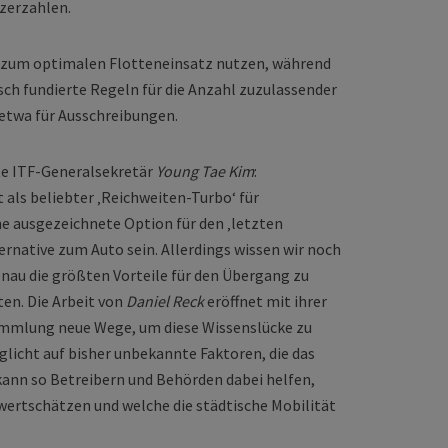
zerzahlen.
s zum optimalen Flotteneinsatz nutzen, während
ch fundierte Regeln für die Anzahl zuzulassender
etwa für Ausschreibungen.
gte ITF-Generalsekretär
Young Tae Kim
:
 als beliebter ‚Reichweiten-Turbo‘ für
ine ausgezeichnete Option für den ‚letzten
ernative zum Auto sein. Allerdings wissen wir noch
nau die größten Vorteile für den Übergang zu
ten. Die Arbeit von
Daniel Reck
eröffnet mit ihrer
mmlung neue Wege, um diese Wissenslücke zu
aglicht auf bisher unbekannte Faktoren, die das
kann so Betreibern und Behörden dabei helfen,
 wertschätzen und welche die städtische Mobilität