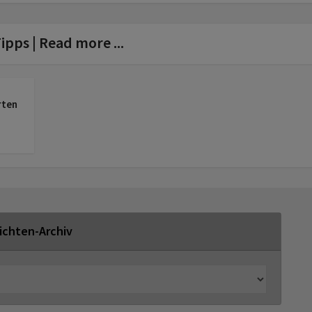
ipps | Read more ...
rten
ichten-Archiv