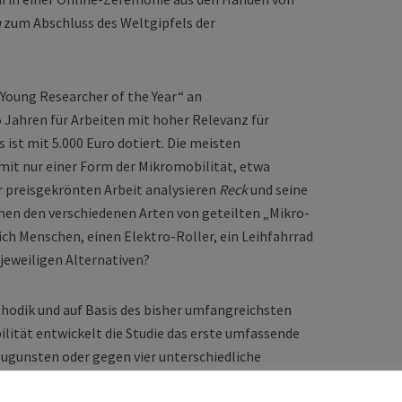
m
zum Abschluss des Weltgipfels der
 „Young Researcher of the Year“ an
 Jahren für Arbeiten mit hoher Relevanz für
s ist mit 5.000 Euro dotiert. Die meisten
mit nur einer Form der Mikromobilität, etwa
er preisgekrönten Arbeit analysieren
Reck
und seine
en den verschiedenen Arten von geteilten „Mikro-
ch Menschen, einen Elektro-Roller, ein Leihfahrrad
 jeweiligen Alternativen?
hodik und auf Basis des bisher umfangreichsten
lität entwickelt die Studie das erste umfassende
ugunsten oder gegen vier unterschiedliche
Roller, frei parkende Leihfahrräder, stationäre