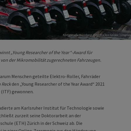
Königstraße Nürnberg. Bild: Markus Spiske | Unsplas
innt „Young Researcher of the Year“-Award für
von der Mikromobilität zugerechneten Fahrzeugen.
 warum Menschen geteilte Elektro-Roller, Fahrräder
n Reck
den „Young Researcher of the Year Award“ 2021
 (ITF) gewonnen.
dierte am Karlsruher Institut für Technologie sowie
chließt zurzeit seine Doktorarbeit an der
hule (ETH) Zürich in der Schweiz ab. Die
i in einer Online-Zeremonie aus den Händen von