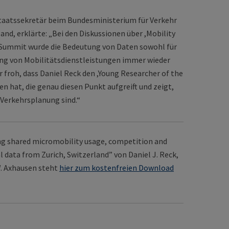
Staatssekretär beim Bundesministerium für Verkehr
land, erklärte: „Bei den Diskussionen über ,Mobility
F-Summit wurde die Bedeutung von Daten sowohl für
nung von Mobilitätsdienstleistungen immer wieder
 froh, dass Daniel Reck den ,Young Researcher of the
n hat, die genau diesen Punkt aufgreift und zeigt,
 Verkehrsplanung sind.“
ing shared micromobility usage, competition and
 data from Zurich, Switzerland” von Daniel J. Reck,
W. Axhausen steht
hier zum kostenfreien Download