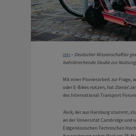
–
Deutscher Wissenschaftler gew
[
ITF
]
bahnbrechende Studie zur Nutzung 
Mit einer Pionierarbeit zur Frage,
oder E-Bikes nutzen, hat
Daniel Ja
des International Transport Forum
Reck
, der aus Hamburg stammt, stu
an der Universität Cambridge und s
Eidgenössischen Technischen Hochsc
Auszeichnung nahm
Reck
am 28. Ma