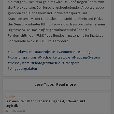
h.c. Margot Ruschitzka geleitet wird. Dr. René Degen übernimmt
die Projektleitung. Der forschungsbegleitenden Arbeitsgruppe
gehören der Bundesverband Schwertransporte und
Kranarbeiten e.V., der Landesbetrieb Mobilität Rheinland-Pfalz,
der Sensorikanbieter IGI mbH sowie das Transportunternehmen
BigMove AG an. Das einjährige Vorhaben wird über die
Förderrichtlinie „mFUND“ des Bundesministeriums für Digitales
und Verkehr mit 200.000 Euro gefördert.
3D-Punktwolke
Bauprojekte
Geometrie
Geotag
Kollisionsprüfung
Machbarkeitsstudie
Mapping-System
Messsystem
Photogrammetrie
Transport
Umgebungsdaten
Lese-Tipps | Read more ...
Logistik
Last-minute Call for Papers: Ausgabe 4, Schwerpunkt
Logistik
27. August 2025