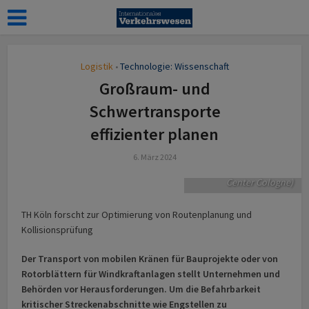
Ergebnis der
Vermessung einer
Engstelle – in ein
Oberflächenmodell (im
Bild rechts) überführt
Logistik
Technologie: Wissenschaft
•
werden. Ziel ist es, ein
Großraum- und
speicher- und
recheneffizientes
Schwertransporte
Verfahren für die
effizienter planen
Befahrbarkeitsanalyse
zu entwickeln und zu
6. März 2024
testen. (Bild: CAD CAM
Center Cologne)
TH Köln forscht zur Optimierung von Routenplanung und
Kollisionsprüfung
Der Transport von mobilen Kränen für Bauprojekte oder von
Rotorblättern für Windkraftanlagen stellt Unternehmen und
Behörden vor Herausforderungen. Um die Befahrbarkeit
kritischer Streckenabschnitte wie Engstellen zu