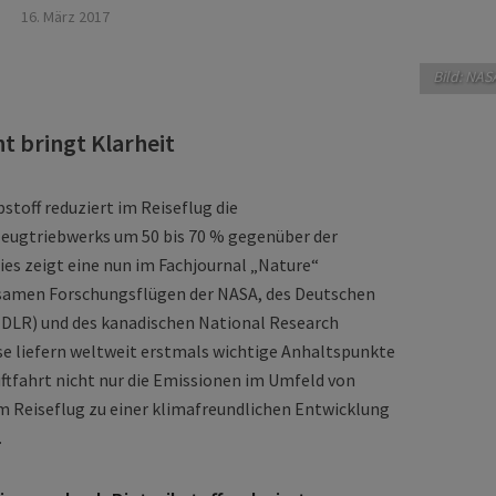
16. März 2017
Bild: NAS
 bringt Klarheit
stoff reduziert im Reiseflug die
eugtriebwerks um 50 bis 70 % gegenüber der
es zeigt eine nun im Fachjournal „Nature“
nsamen Forschungsflügen der NASA, des Deutschen
(DLR) und des kanadischen National Research
se liefern weltweit erstmals wichtige Anhaltspunkte
Luftfahrt nicht nur die Emissionen im Umfeld von
m Reiseflug zu einer klimafreundlichen Entwicklung
.