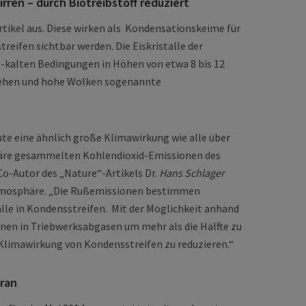
rren – durch Biotreibstoff reduziert
ikel aus. Diese wirken als Kondensationskeime für
streifen sichtbar werden. Die Eiskristalle der
-kalten Bedingungen in Höhen von etwa 8 bis 12
ehen und hohe Wolken sogenannte
te eine ähnlich große Klimawirkung wie alle über
häre gesammelten Kohlendioxid-Emissionen des
o-Autor des „Nature“-Artikels Dr.
Hans Schlager
Atmosphäre. „Die Rußemissionen bestimmen
alle in Kondensstreifen. Mit der Möglichkeit anhand
nen in Triebwerksabgasen um mehr als die Hälfte zu
e Klimawirkung von Kondensstreifen zu reduzieren.“
eran