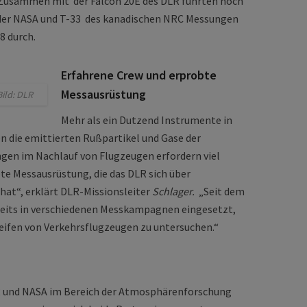
. Zusammen mit der Falcon 20E des DLR führten noch
der NASA und T-33 des kanadischen NRC Messungen
8 durch.
Erfahrene Crew und erprobte
Messausrüstung
ild: DLR
Mehr als ein Dutzend Instrumente in
n die emittierten Rußpartikel und Gase der
ngen im Nachlauf von Flugzeugen erfordern viel
te Messausrüstung, die das DLR sich über
 hat“, erklärt DLR-Missionsleiter
Schlager.
„Seit dem
reits in verschiedenen Messkampagnen eingesetzt,
ifen von Verkehrsflugzeugen zu untersuchen.“
LR und NASA im Bereich der Atmosphärenforschung