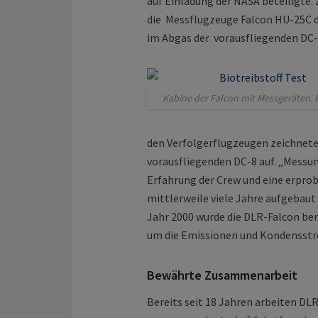
auf Einladung der NASA beteiligte
die Messflugzeuge Falcon HU-25C 
im Abgas der vorausfliegenden DC-
Kabine der Falcon mit Messgeräten. B
den Verfolgerflugzeugen zeichnete
vorausfliegenden DC-8 auf. „Messu
Erfahrung der Crew und eine erprob
mittlerweile viele Jahre aufgebaut
Jahr 2000 wurde die DLR-Falcon be
um die Emissionen und Kondensstre
Bewährte Zusammenarbeit
Bereits seit 18 Jahren arbeiten D