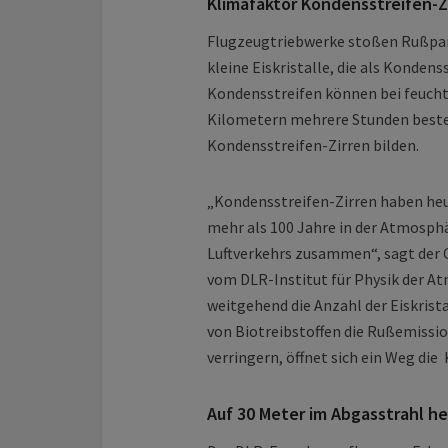
Klimafaktor Kondensstreifen-Zi
Flugzeugtriebwerke stoßen Rußpart
kleine Eiskristalle, die als Kondens
Kondensstreifen können bei feucht
Kilometern mehrere Stunden best
Kondensstreifen-Zirren bilden.
„Kondensstreifen-Zirren haben heu
mehr als 100 Jahre in der Atmosp
Luftverkehrs zusammen“, sagt der C
vom DLR-Institut für Physik der 
weitgehend die Anzahl der Eiskrist
von Biotreibstoffen die Rußemissio
verringern, öffnet sich ein Weg di
Auf 30 Meter im Abgasstrahl h