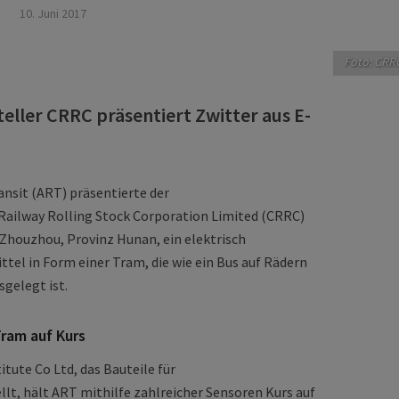
10. Juni 2017
Foto: CRR
eller CRRC präsentiert Zwitter aus E-
nsit (ART) präsentierte der
Railway Rolling Stock Corporation Limited (CRRC)
 Zhouzhou, Provinz Hunan, ein elektrisch
el in Form einer Tram, die wie ein Bus auf Rädern
gelegt ist.
Tram auf Kurs
ute Co Ltd, das Bauteile für
t, hält ART mithilfe zahlreicher Sensoren Kurs auf