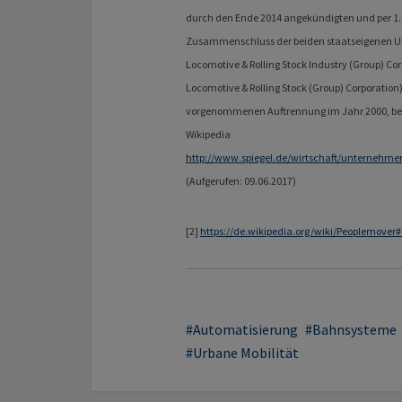
durch den Ende 2014 angekündigten und per 1. 
Zusammenschluss der beiden staatseigenen Un
Locomotive & Rolling Stock Industry (Group) Co
Locomotive & Rolling Stock (Group) Corporation
vorgenommenen Auftrennung im Jahr 2000, ber
Wikipedia
http://www.spiegel.de/wirtschaft/unternehmen
(Aufgerufen: 09.06.2017)
[2]
https://de.wikipedia.org/wiki/Peoplemov
Automatisierung
Bahnsysteme
Urbane Mobilität