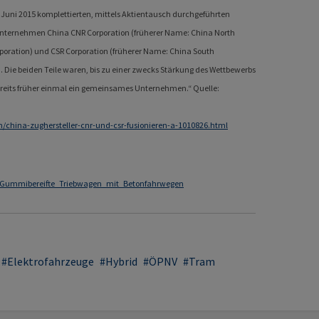
Juni 2015 komplettierten, mittels Aktientausch durchgeführten
ternehmen China CNR Corporation (früherer Name: China North
rporation) und CSR Corporation (früherer Name: China South
). Die beiden Teile waren, bis zu einer zwecks Stärkung des Wettbewerbs
eits früher einmal ein gemeinsames Unternehmen.“ Quelle:
/china-zughersteller-cnr-und-csr-fusionieren-a-1010826.html
er#Gummibereifte_Triebwagen_mit_Betonfahrwegen
Elektrofahrzeuge
Hybrid
ÖPNV
Tram