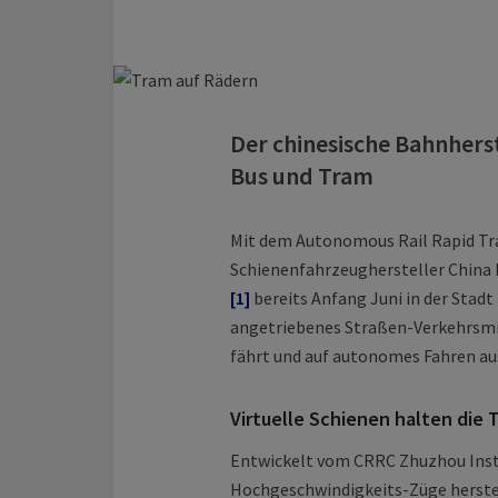
Der chinesische Bahnherst
Bus und Tram
Mit dem Autonomous Rail Rapid Tra
Schienenfahrzeughersteller China 
[1]
bereits Anfang Juni in der Stadt
angetriebenes Straßen-Verkehrsmitt
fährt und auf autonomes Fahren aus
Virtuelle Schienen halten die 
Entwickelt vom CRRC Zhuzhou Instit
Hochgeschwindigkeits-Züge herstell