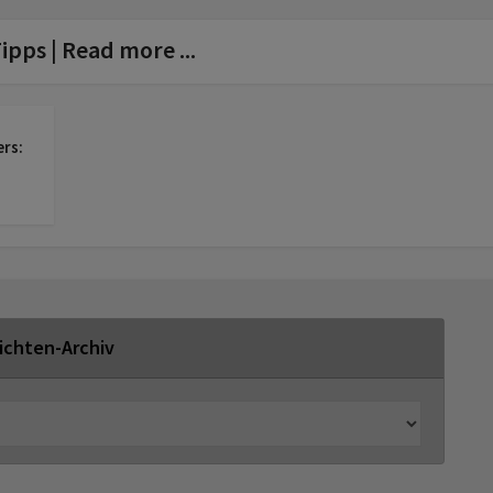
ipps | Read more ...
ers:
ichten-Archiv