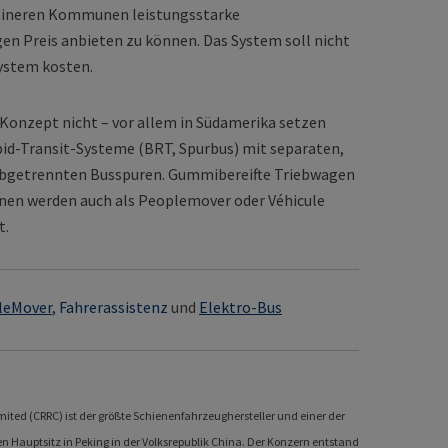
kleineren Kommunen leistungsstarke
n Preis anbieten zu können. Das System soll nicht
ystem kosten.
 Konzept nicht – vor allem in Südamerika setzen
id-Transit-Systeme (BRT, Spurbus) mit separaten,
 abgetrennten Busspuren. Gummibereifte Triebwagen
nen werden auch als Peoplemover oder Véhicule
t.
leMover
,
Fahrerassistenz
und
Elektro-Bus
mited (CRRC) ist der größte Schienenfahrzeughersteller und einer der
en Hauptsitz in Peking in der Volksrepublik China. Der Konzern entstand