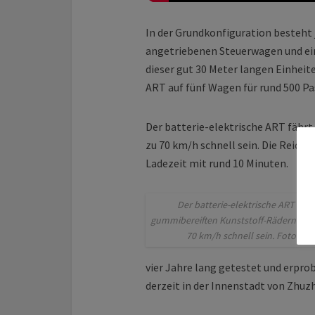
In der Grundkonfiguration besteht 
angetriebenen Steuerwagen und ei
dieser gut 30 Meter langen Einheit
ART auf fünf Wagen für rund 500 Pa
Der batterie-elektrische ART fährt
zu 70 km/h schnell sein. Die Reichw
Ladezeit mit rund 10 Minuten.
Der batterie-elektrische ART fähr
gummibereiften Kunststoff-Rädern und 
70 km/h schnell sein. Foto: CR
vier Jahre lang getestet und erprob
derzeit in der Innenstadt von Zhuzh