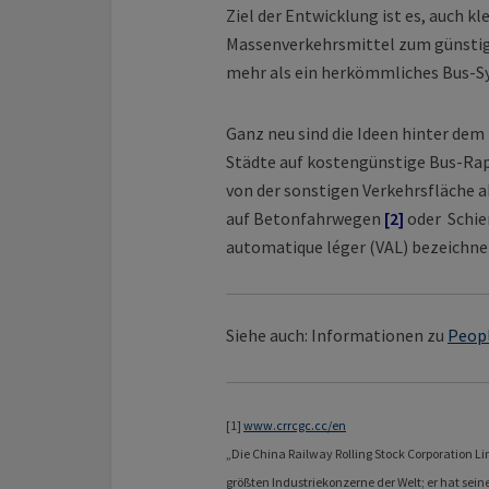
Ziel der Entwicklung ist es, auch 
Massenverkehrsmittel zum günstige
mehr als ein herkömmliches Bus-S
Ganz neu sind die Ideen hinter dem
Städte auf kostengünstige Bus-Rap
von der sonstigen Verkehrsfläche
auf Betonfahrwegen
[2]
oder Schie
automatique léger (VAL) bezeichne
Siehe auch: Informationen zu
Peop
[1]
www.crrcgc.cc/en
„Die China Railway Rolling Stock Corporation Li
größten Industriekonzerne der Welt; er hat sein