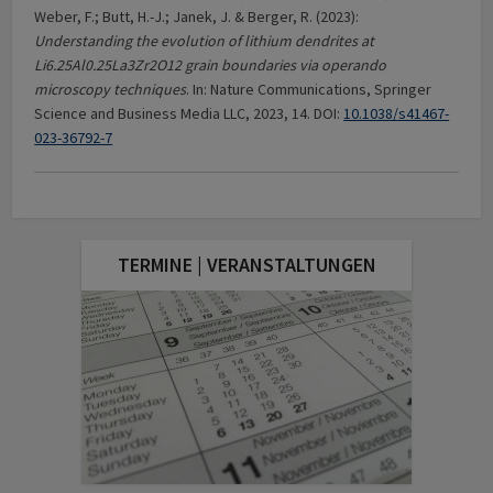
Weber, F.; Butt, H.-J.; Janek, J. & Berger, R. (2023):
Understanding the evolution of lithium dendrites at
Li6.25Al0.25La3Zr2O12 grain boundaries via operando
microscopy techniques
. In: Nature Communications, Springer
Science and Business Media LLC, 2023, 14. DOI:
10.1038/s41467-
023-36792-7
TERMINE | VERANSTALTUNGEN