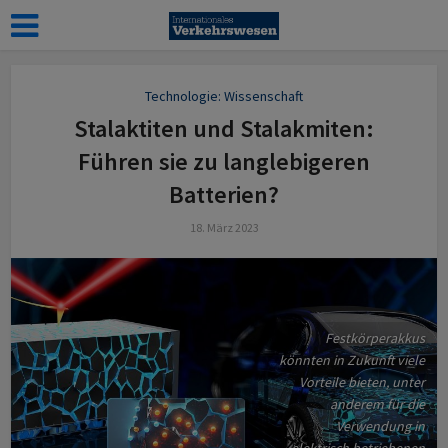
Technologie: Wissenschaft
Stalaktiten und Stalakmiten:
Führen sie zu langlebigeren
Batterien?
18. März 2023
Festkörperakkus
könnten in Zukunft viele
Vorteile bieten, unter
anderem für die
Verwendung in