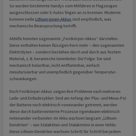
So wurden bestimmte Handys vom Mitführen in Flugzeugen
ausgeschlossen oder E-Autos fingen an zu brennen. Moderne
kommerzielle
Lithium-Ionen-Akkus
sind empfindlich, was
mechanische Beanspruchung betrifft.
Abhilfe könnten sogenannte „Festkörper-Akkus“ darstellen.
Diese enthalten keinen flüssigen Kern mehr – den sogenannten
Elektrolyten – sondern bestehen durch und durch aus festem
Material, z. B. keramische Ionenleiter. Die Folge: Sie sind
mechanisch belastbar, nicht entflammbar, einfach
miniaturisierbar und unempfindlich gegenüber Temperatur­
schwankungen.
Doch Festkörper-Akkus zeigen ihre Probleme nach mehreren
Lade- und Entlade­zyklen: Sind am Anfang der Plus- und Minus-Pol
der Batterie noch elektrisch voneinander getrennt, werden
diese durch batterie­interne Prozesse irgendwann elektrisch
miteinander verbunden: Im Akku wachsen langsam „Lithium-
Dendriten“ – wie Stalaktiten und Stalakmiten in einer Höhle.
Diese Lithium-Dendriten wachsen Schritt für Schritt bei jedem