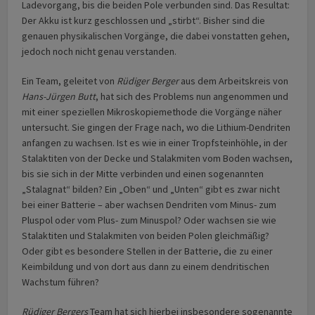
Ladevorgang, bis die beiden Pole verbunden sind. Das Resultat:
Der Akku ist kurz geschlossen und „stirbt“. Bisher sind die
genauen physikalischen Vorgänge, die dabei vonstatten gehen,
jedoch noch nicht genau verstanden.
Ein Team, geleitet von
Rüdiger Berger
aus dem Arbeitskreis von
Hans-Jürgen Butt
, hat sich des Problems nun angenommen und
mit einer speziellen Mikroskopie­methode die Vorgänge näher
untersucht. Sie gingen der Frage nach, wo die Lithium-Dendriten
anfangen zu wachsen. Ist es wie in einer Tropfsteinhöhle, in der
Stalaktiten von der Decke und Stalakmiten vom Boden wachsen,
bis sie sich in der Mitte verbinden und einen sogenannten
„Stalagnat“ bilden? Ein „Oben“ und „Unten“ gibt es zwar nicht
bei einer Batterie – aber wachsen Dendriten vom Minus- zum
Pluspol oder vom Plus- zum Minus­pol? Oder wachsen sie wie
Stalaktiten und Stalakmiten von beiden Polen gleichmäßig?
Oder gibt es besondere Stellen in der Batterie, die zu einer
Keimbildung und von dort aus dann zu einem dendritischen
Wachstum führen?
Rüdiger Bergers
Team hat sich hierbei insbesondere sogenannte