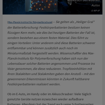
elektrisch betriebenen
Autos
© MP-IP
–
Sie gelten als „Heiliger Gral“
[
Max-Planck-Institut für Polymerforschung
]
der Batterieforschung: Festkörperbatterien besitzen keinen
flüssigen Kern mehr, wie dies bei heutigen Batterien der Fall ist,
sondern bestehen aus einem festen Material. Dies führt zu
einigen Vorteilen: Unter anderem sind diese Batterien schwerer
entflammbar und können zusätzlich auch noch im
Miniaturmaßstab hergestellt werden. Wissenschaftler des Max-
Planck-Instituts für Polymerforschung haben sich nun der
Lebensdauer solcher Batterien angenommen und Prozesse ins
Visier genommen, die diese reduzieren. Tropfsteinhöhlen mit
ihren Stalaktiten und Stalakmiten gaben den Anstoß – mit den
gewonnenen Erkenntnissen könnten in Zukunft haltbarere
Festkörper­batterien realisiert werden.
Ob im E-Auto, im Handy oder im Akkuschrauber: Viele täglich
genutzte Geräte nutzen inzwischen wieder aufladbare
Batterien. Allerdings hat der Trend auch seine Schatten­seiten: