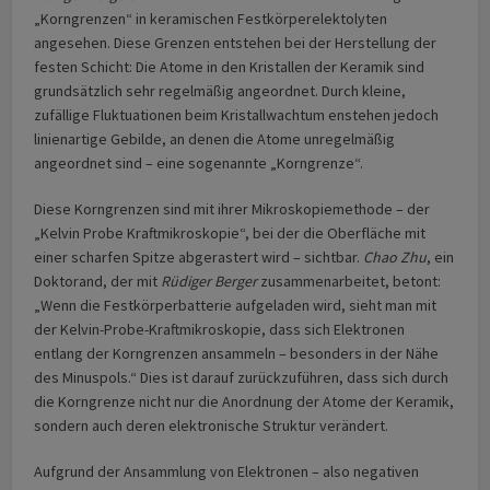
„Korngrenzen“ in keramischen Fest­körper­elektolyten
angesehen. Diese Grenzen entstehen bei der Herstellung der
festen Schicht: Die Atome in den Kristallen der Keramik sind
grundsätzlich sehr regelmäßig angeordnet. Durch kleine,
zufällige Fluktuationen beim Kristallwachtum enstehen jedoch
linienartige Gebilde, an denen die Atome unregelmäßig
angeordnet sind – eine sogenannte „Korngrenze“.
Diese Korngrenzen sind mit ihrer Mikroskopie­methode – der
„Kelvin Probe Kraftmikro­skopie“, bei der die Oberfläche mit
einer scharfen Spitze abgerastert wird – sichtbar.
Chao Zhu
, ein
Doktorand, der mit
Rüdiger Berger
zusammenarbeitet, betont:
„Wenn die Festkörper­batterie aufgeladen wird, sieht man mit
der Kelvin-Probe-Kraftmikroskopie, dass sich Elektronen
entlang der Korn­grenzen ansammeln – besonders in der Nähe
des Minuspols.“ Dies ist darauf zurückzuführen, dass sich durch
die Korngrenze nicht nur die Anordnung der Atome der Keramik,
sondern auch deren elektronische Struktur verändert.
Aufgrund der Ansammlung von Elektronen – also negativen