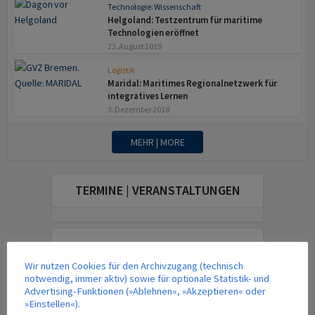
Technologie: Wissenschaft
Helgoland: Testzentrum für maritime
Technologien eröffnet
23. August 2019
Logistik
Maridal: Maritimes Regionalnetzwerk für
integratives Lernen
3. Dezember 2018
MEHR | MORE
TERMINE | VERANSTALTUNGEN
DAS AKTUELLE MAGAZIN
Wir nutzen Cookies für den Archivzugang (technisch
notwendig, immer aktiv) sowie für optionale Statistik- und
Advertising-Funktionen (»Ablehnen«, »Akzeptieren« oder
»Einstellen«).