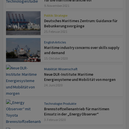
für die maritime Branche vor
9. November 2021
Politik: Strategie
Deutsches Maritimes Zentrum: Guidance für
Bebunkerungsvorgänge
25. Februar 2021
English Articles
Maritime industry concerns over skills supply
and demand
15. Oktober 2020
Mobilität: Wissenschaft
Neue DLR-Institute: Maritime
Energiesysteme und Mobilität von morgen
24. Juni 2020
Technologie: Produkte
Brennstoffzellenantrieb für maritimen
Einsatz in der „Energy Observer“
3. Februar 2020