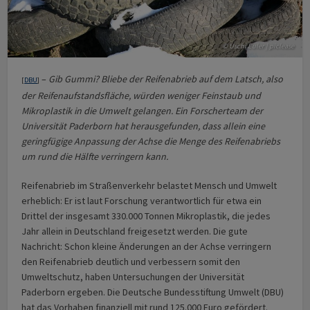
© Uschi Euler | piclease
–
Gib Gummi? Bliebe der Reifenabrieb auf dem Latsch, also
[
DBU
]
der Reifenaufstandsfläche, würden weniger Feinstaub und
Mikroplastik in die Umwelt gelangen. Ein Forscherteam der
Universität Paderborn hat herausgefunden, dass allein eine
geringfügige Anpassung der Achse die Menge des Reifenabriebs
um rund die Hälfte verringern kann.
Reifenabrieb im Straßenverkehr belastet Mensch und Umwelt
erheblich: Er ist laut Forschung verantwortlich für etwa ein
Drittel der insgesamt 330.000 Tonnen Mikroplastik, die jedes
Jahr allein in Deutschland freigesetzt werden. Die gute
Nachricht: Schon kleine Änderungen an der Achse verringern
den Reifenabrieb deutlich und verbessern somit den
Umweltschutz, haben Untersuchungen der Universität
Paderborn ergeben. Die Deutsche Bundesstiftung Umwelt (DBU)
hat das Vorhaben finanziell mit rund 125.000 Euro gefördert.