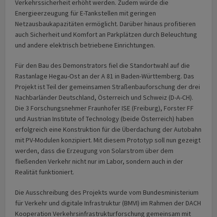
Verkehrssicherheit erhöht werden. Zudem würde die
Energieerzeugung für E-Tankstellen mit geringen
Netzausbaukapazitäten ermöglicht. Darüber hinaus profitieren
auch Sicherheit und Komfort an Parkplätzen durch Beleuchtung
und andere elektrisch betriebene Einrichtungen.
Für den Bau des Demonstrators fiel die Standortwahl auf die
Rastanlage Hegau-Ost an der A 81 in Baden-Württemberg. Das
Projekt ist Teil der gemeinsamen Straßenbauforschung der drei
Nachbarländer Deutschland, Österreich und Schweiz (D-A-CH).
Die 3 Forschungsnehmer Fraunhofer ISE (Freiburg), Forster FF
und Austrian Institute of Technology (beide Österreich) haben
erfolgreich eine Konstruktion für die Überdachung der Autobahn
mit PV-Modulen konzipiert. Mit diesem Prototyp soll nun gezeigt
werden, dass die Erzeugung von Solarstrom über dem
fließenden Verkehr nicht nur im Labor, sondern auch in der
Realität funktioniert.
Die Ausschreibung des Projekts wurde vom Bundesministerium
für Verkehr und digitale Infrastruktur (BMVI) im Rahmen der DACH
Kooperation Verkehrsinfrastrukturforschung gemeinsam mit