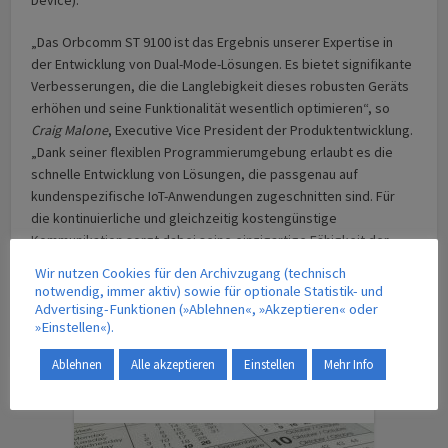
„Das Orbcomm ST 9100 ist das Ergebnis unserer Expertise in
der Entwicklung von Dual-Mode-Lösungen. Es bietet signifikante
Verbesserungen, die die Langlebigkeit dieses robusten Geräts
erhöhen und seine Funktionalität wesentlich optimieren“, so
Craig Malone
, Executive Vice President der Produktentwicklung.
„Dank seiner flexiblen Programmierumgebung erlaubt es die
schnelle Entwicklung von Lösungen, die passgenau auf
kundenspezifische IoT-Anwendungen zugeschnitten sind. Für
die kontinuierliche und gleichzeitig kostengünstige
Kommunikation sorgt dabei seine einzigartige Fähigkeit der
automatisch umschaltbaren Nachrichtenübermittlung via
Wir nutzen Cookies für den Archivzugang (technisch
Mobilfunk und Satellit.“
notwendig, immer aktiv) sowie für optionale Statistik- und
Advertising-Funktionen (»Ablehnen«, »Akzeptieren« oder
»Einstellen«).
Ablehnen
Alle akzeptieren
Einstellen
Mehr Info
TERMINE | VERANSTALTUNGEN