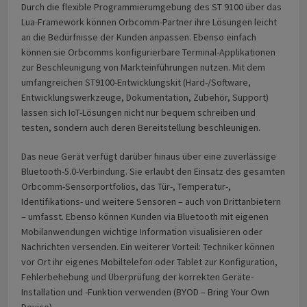
Durch die flexible Programmierumgebung des ST 9100 über das
Lua-Framework können Orbcomm-Partner ihre Lösungen leicht
an die Bedürfnisse der Kunden anpassen. Ebenso einfach
können sie Orbcomms konfigurierbare Terminal-Applikationen
zur Beschleunigung von Markteinführungen nutzen. Mit dem
umfangreichen ST9100-Entwicklungskit (Hard-/Software,
Entwicklungswerkzeuge, Dokumentation, Zubehör, Support)
lassen sich IoT-Lösungen nicht nur bequem schreiben und
testen, sondern auch deren Bereitstellung beschleunigen.
Das neue Gerät verfügt darüber hinaus über eine zuverlässige
Bluetooth-5.0-Verbindung. Sie erlaubt den Einsatz des gesamten
Orbcomm-Sensorportfolios, das Tür-, Temperatur-,
Identifikations- und weitere Sensoren – auch von Drittanbietern
– umfasst. Ebenso können Kunden via Bluetooth mit eigenen
Mobilanwendungen wichtige Information visualisieren oder
Nachrichten versenden. Ein weiterer Vorteil: Techniker können
vor Ort ihr eigenes Mobiltelefon oder Tablet zur Konfiguration,
Fehlerbehebung und Überprüfung der korrekten Geräte-
Installation und -Funktion verwenden (BYOD – Bring Your Own
Device).