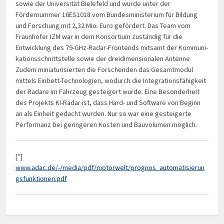
sowie der Universität Bielefeld und wurde unter der
Fördernummer 16ES1018 vom Bundesministerium für Bildung
und Forschung mit 2,32 Mio. Euro gefördert. Das Team vom
Fraunhofer IZM war in dem Konsortium zuständig für die
Entwicklung des 79-GHz-Radar-Frontends mitsamt der Kommuni­
kations­schnitt­stelle sowie der dreidimensionalen Antenne.
Zudem miniaturisierten die Forschen­den das Gesamtmodul
mittels Einbett-Technologien, wodurch die Inte­gra­tions­fähig­keit
der Radare im Fahrzeug gesteigert wurde. Eine Besonderheit
des Projekts KI-Radar ist, dass Hard- und Software von Beginn
an als Einheit gedacht wurden. Nur so war eine gesteigerte
Performanz bei geringeren Kosten und Bauvolumen möglich.
[*]
www.adac.de/-/media/pdf/motorwelt/prognos_automatisierun
gsfunktionen.pdf