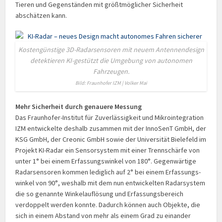
Tieren und Gegen­ständen mit größtmöglicher Sicherheit
abschätzen kann.
Kostengünstige 3D-Radarsensoren mit neuem Antennendesign
detektieren KI-gestützt die Umgebung von autonomen
Fahrzeugen.
Bild: Fraunhofer IZM | Volker Mai
Mehr Sicherheit durch genauere Messung
Das Fraunhofer-Institut für Zu­ver­lässig­keit und Mikro­inte­gration
IZM entwickelte deshalb zusammen mit der InnoSenT GmbH, der
KSG GmbH, der Creonic GmbH sowie der Universität Bielefeld im
Projekt KI-Radar ein Sensor­system mit einer Trenn­schärfe von
unter 1° bei einem Erfassungs­winkel von 180°. Gegen­wärtige
Radar­sensoren kommen lediglich auf 2° bei einem Erfassungs­
winkel von 90°, weshalb mit dem nun entwickelten Radarsystem
die so genannte Winkel­auflösung und Erfassungs­bereich
verdoppelt werden konnte. Dadurch können auch Objekte, die
sich in einem Abstand von mehr als einem Grad zu einander