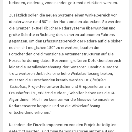
befinden, eindeutig voneinander getrennt detektiert werden.
Zusätzlich sollen die neuen Systeme einen Winkel­bereich von
idealer­weise rund 90° in der Horizontalen abdecken. So werden
die Grenzen aktuell üblicher Radar­systeme über­wunden und
große Schritte in Richtung des sicheren autonomen Fahrens
gegangen. Um den Erfassungs­bereich der Radare auf die bisher
noch nicht möglichen 180° zu erweitern, bauten die
Forschenden drei­dimensionale Antennen­strukturen auf. Die
Herausforderung dabei: Bei einem größeren Detektions­bereich
leidet die Detail­wahrnehmung der Sensoren. Damit die Radare
trotz weiteren Umblicks eine hohe Winkel­auflösung bieten,
mussten die Forschenden kreativ werden. Dr.
Christian
Tschoban
, Projekt­ver­antwort­licher und Gruppen­leiter am
Fraunhofer IZM, erklärt die Idee: „Geholfen haben uns die KI-
Algorithmen: Mit ihnen konnten wir die Messwerte einzelner
Radar­sensoren koppeln und so die Winkel­auflösung
entscheidend erhöhen.“
Nachdem die Einzelkomponenten von den Projektbeteiligten
gefertigt wurden, sind zwei Demonstratoren aufgebaut und