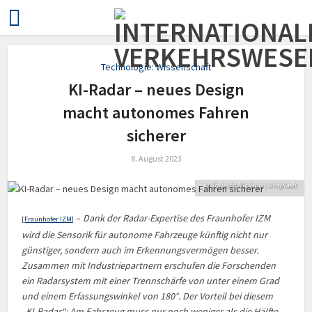
Technologie: Wissenschaft
KI-Radar – neues Design
macht auto­nomes Fahren
sicherer
8. August 2023
© Roberto Nickson | Unsplash
–
Dank der Radar-Expertise des Fraunhofer IZM
[
Fraunhofer IZM
]
wird die Sensorik für autonome Fahr­zeuge künftig nicht nur
günstiger, sondern auch im Erkennungs­vermögen besser.
Zusammen mit Industrie­partnern erschufen die Forschenden
ein Radarsystem mit einer Trenn­schärfe von unter einem Grad
und einem Erfassungs­winkel von 180°. Der Vorteil bei diesem
„KI-Radar“: Am Fahrzeug muss nur noch weniger als die Hälfte